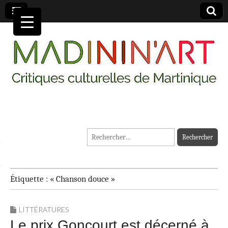
MADININ'ART
Rechercher :
Étiquette :
« Chanson douce »
LITTÉRATURES
Le prix Goncourt est décerné à