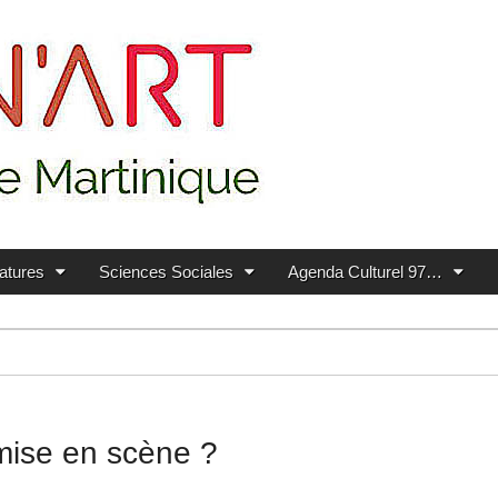
ratures
Sciences Sociales
Agenda Culturel 97…
 mise en scène ?