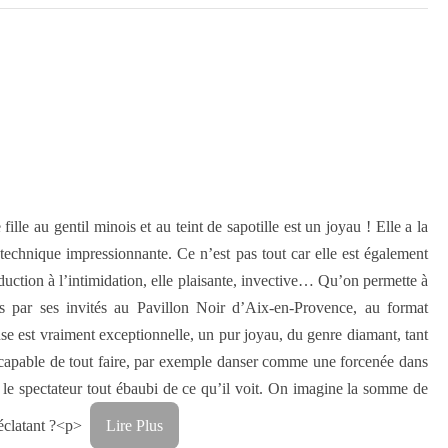
le au gentil minois et au teint de sapotille est un joyau ! Elle a la
e technique impressionnante. Ce n’est pas tout car elle est également
uction à l’intimidation, elle plaisante, invective… Qu’on permette à
es par ses invités au Pavillon Noir d’Aix-en-Provence, au format
se est vraiment exceptionnelle, un pur joyau, du genre diamant, tant
le capable de tout faire, par exemple danser comme une forcenée dans
r le spectateur tout ébaubi de ce qu’il voit. On imagine la somme de
ci éclatant ?<p>
Lire Plus