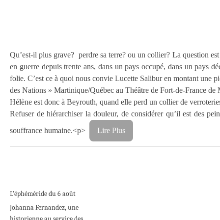
Qu’est-il plus grave? perdre sa terre? ou un collier? La question e
en guerre depuis trente ans, dans un pays occupé, dans un pays déch
folie. C’est ce à quoi nous convie Lucette Salibur en montant une pi
des Nations » Martinique/Québec au Théâtre de Fort-de-France de 
Hélène est donc à Beyrouth, quand elle perd un collier de verroteries.
Refuser de hiérarchiser la douleur, de considérer qu’il est des pe
souffrance humaine.
<p>
Lire Plus
L’éphéméride du 6 août
Johanna Fernandez, une
historienne au service des