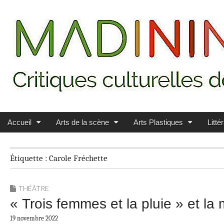
Main menu
Skip to content
MADININ'ART
Accueil
Arts de la scène
Arts Plastiques
Litté
Étiquette :
Carole Fréchette
THÉÂTRE
« Trois femmes et la pluie » et la
19 novembre 2022