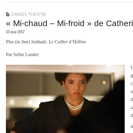
DANSES
,
THÉÂTRE
« Mi-chaud – Mi-froid » de Cather
23 mai 2017
Plus (in fine)
Solitude
,
Le Collier d’Hélène
Par Selim Lander
U
g
c
u
d
s
d
t