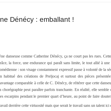
ine Dénécy : emballant !
ne danseuse comme Catherine Dénécy, ça ne court pas les rues. Cette fil
râce, la force, une endurance qui paraît sans limite, le tout allié à un
omédienne : son visage constamment expressif passe à volonté de la séd
n habitué des créations de Preljocaj et surtout des pièces présenté
avantage comparable à celle de C. Dénécy, de réitérer que cette danseu
a chorégraphie peut paraître parfois tranchante. En réalité, elle semb
es escarpins pendant le premier quart d’heure, au point de faire doute
ravail derrière cette virtuosité mais que serait le travail sans un talent i