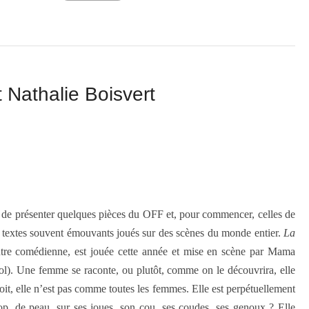
 Nathalie Boisvert
ps de présenter quelques pièces du OFF et, pour commencer, celles de
s textes souvent émouvants joués sur des scènes du monde entier.
La
autre comédienne, est jouée cette année et mise en scène par Mama
). Une femme se raconte, ou plutôt, comme on le découvrira, elle
soit, elle n’est pas comme toutes les femmes. Elle est perpétuellement
rop, de peau, sur ses joues, son cou, ses coudes, ses genoux ? Elle