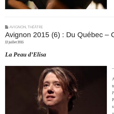
AVIGNON
,
THÉÂTRE
Avignon 2015 (6) : Du Québec – Ca
12 juillet 2015
La Peau d’Elisa
—
A
t
P
P
r
a