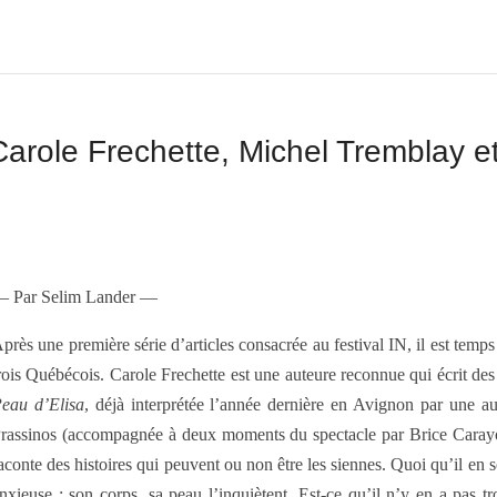
role Frechette, Michel Tremblay et
 Par Selim Lander —
près une première série d’articles consacrée au festival IN, il est tem
rois Québécois. Carole Frechette est une auteure reconnue qui écrit de
eau d’Elisa
, déjà interprétée l’année dernière en Avignon par une 
rassinos (accompagnée à deux moments du spectacle par Brice Carayol
aconte des histoires qui peuvent ou non être les siennes. Quoi qu’il en 
nxieuse ; son corps, sa peau l’inquiètent. Est-ce qu’il n’y en a pas t