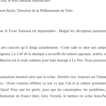
on, le seul candidat républicain».
urent Bayle, Directeur de la Philharmonie de Paris
par le Front National est impensable». Malgré les déceptions partisane
es concerts qu’il dirige actuellement: «Cette salle se situe aux antipo
nan). La Cité de la musique a accueilli des artistes japonais, arabes, 
ron est la seule solution pour faire barrage à Le Pen. Nous pourrons po
rganisateurs montent alors que la scène. Derrière eux, toujours sur l’im
s. «Nous voulons célébrer ce soir ce que l’art et la culture permettent
uoi! Pour que les griefs, pour que les catastrophes, les problèmes, le
’humoriste de France Inter, Alex Vizorek, le metteur en scène Jean-Pie