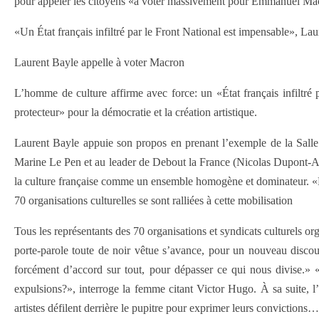
pour appeler les citoyens «à voter massivement pour Emmanuel Macr
«Un État français infiltré par le Front National est impensable», La
Laurent Bayle appelle à voter Macron
L’homme de culture affirme avec force: un «État français infiltré 
protecteur» pour la démocratie et la création artistique.
Laurent Bayle appuie son propos en prenant l’exemple de la Salle d
Marine Le Pen et au leader de Debout la France (Nicolas Dupont-Aig
la culture française comme un ensemble homogène et dominateur. «Mac
70 organisations culturelles se sont ralliées à cette mobilisation
Tous les représentants des 70 organisations et syndicats culturels o
porte-parole toute de noir vêtue s’avance, pour un nouveau discour
forcément d’accord sur tout, pour dépasser ce qui nous divise.» «Q
expulsions?», interroge la femme citant Victor Hugo. À sa suite, l
artistes défilent derrière le pupitre pour exprimer leurs convictions…