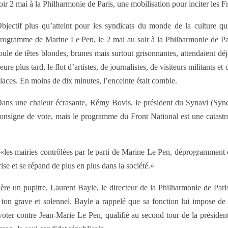
oir 2 mai à la Philharmonie de Paris, une mobilisation pour inciter les F
bjectif plus qu’atteint pour les syndicats du monde de la culture 
rogramme de Marine Le Pen, le 2 mai au soir à la Philharmonie de Par
oule de têtes blondes, brunes mais surtout grisonnantes, attendaient d
eure plus tard, le flot d’artistes, de journalistes, de visiteurs militants e
laces. En moins de dix minutes, l’enceinte était comble.
ans une chaleur écrasante, Rémy Bovis, le président du Synavi (Synd
onsigne de vote, mais le programme du Front National est une catastrop
é: «les mairies contrôlées par le parti de Marine Le Pen, déprogramment
ise et se répand de plus en plus dans la société.»
rrière un pupitre, Laurent Bayle, le directeur de la Philharmonie de P
ton grave et solennel. Bayle a rappelé que sa fonction lui impose de n
 voter contre Jean-Marie Le Pen, qualifié au second tour de la président