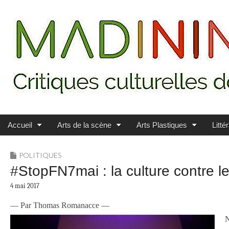
Main menu
Skip to content
MADININ'ART
Accueil
Arts de la scène
Arts Plastiques
Litté
POLITIQUES
#StopFN7mai : la culture contre l
4 mai 2017
— Par Thomas Romanacce —
N