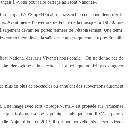
rançais à «voter pour faire barrage au Front National».
qui ont organisé #StopFN7mai, un rassemblement pour dénoncer le
is. Avant même l’ouverture de la cité de la musique, à 19h30, une
éjà sagement devant les portes fermées de l’établissement. Une demi-
t des curieux remplissait la salle des concerts qui contient près de mille
icat National des Arts Vivants) nous confie: «On ne donne pas de
he idéologique et intellectuelle. La politique ne doit pas s’ingérer
 de plus en plus de spectacles ou annulent des subventions durement
aris. Une image avec écrit «#StopFN7mai» est projetée sur l’immense
e jamais donner son avis politique publiquement. Il s’était permis
ielle. Aujourd’hui, en 2017, il sort une nouvelle fois de son silence