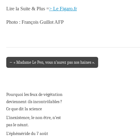
Lire la Suite & Plus =
> Le Figaro.fr
Photo : François Guillot AFP
← « Madame Le Pen, vous n’aurez pas nos haines ».
Post navigation
Pourquoi les feux de végétation
deviennent-ils incontrôlables ?
Ce que dit la science
L’inexistence, le non être, n’est
pas le néant.
L’éphéméride du 7 août