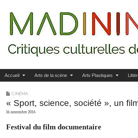
Main menu
Skip to content
MADININ'ART
Accueil
Arts de la scène
Arts Plastiques
Litté
CINÉMA
« Sport, science, société », un f
16 novembre 2014
Festival du film documentaire