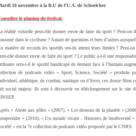
ardi 18 novembre à la B.U de l’U.A. de Schoelcher
onsulter le planing du festival.
a réalité virtuelle peut-elle donner envie de faire du sport ? Peut-o
ourante dans le cyclisme ? Autant de questions et bien d’autres auxquell
n matière de records les sportifs ont-ils atteint leurs limites ? Peut-
eut-elle donner envie de faire du sport ? Le public a-t-il une responsabil
rdinaire sera-t-il le sportif handicapé de demain face à l’humain augm
ollection de podcasts vidéo « Sport, Science, Société » produite p
ndividuel, athlétique, de combat, nautique ou d’hiver, ces douze films co
ait social majeur. Ils sont à découvrir en téléchargement sur le si
’INSEP.
près « Alerte aux pôles » (2007), « Les dessous de la planète » (2008)
omprendre » (2010), « Un monde vivant – Histoires de biodiversité » 
ociété » est la 7e collection de podcasts vidéo proposée par le CNRS.