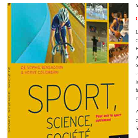
M
C
L
c
E
p
o
c
i
f
l
A
c
S