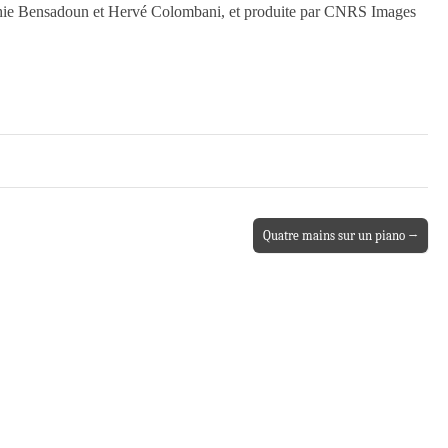
Sophie Bensadoun et Hervé Colombani, et produite par CNRS Images
Quatre mains sur un piano →