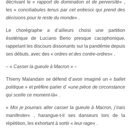
décrivant le «
rapport de domination et de perversité
« ,
les «
conciliabules tenus par cet entresoi qui prend des
décisions pour le reste du monde
« .
Le chorégraphe a d’ailleurs choisi une partition
ésotérique de Luciano Berio presque cacophonique,
rappelant les discours dissonants sur la pandémie depuis
ses débuts, avec des «
ordres et des contre-ordres
« .
– «
Casser la gueule à Macron
» –
Thierry Malandain se défend d’avoir imaginé un «
ballet
politique
» et préfère parler d' »
une pièce de circonstance
qui scelle ce moment-là
« .
«
Moi je pourrais aller casser la gueule à Macron, j’irais
manifester
« , harangue-t-il ses danseurs lors de la
répétition, les exhortant à sortir «
leur rage
« .