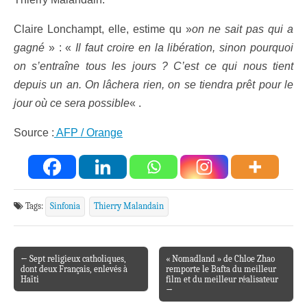
Claire Lonchampt, elle, estime qu »
on ne sait pas qui a
gagné
» : «
Il faut croire en la libération, sinon pourquoi
on s’entraîne tous les jours ? C’est ce qui nous tient
depuis un an. On lâchera rien, on se tiendra prêt pour le
jour où ce sera possible
« .
Source :
AFP / Orange
Tags:
Sinfonia
Thierry Malandain
← Sept religieux catholiques,
« Nomadland » de Chloe Zhao
Post navigation
dont deux Français, enlevés à
remporte le Bafta du meilleur
Haïti
film et du meilleur réalisateur
→