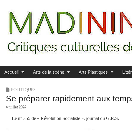
Main menu
Skip to content
MADININ'ART
Accueil
Arts de la scène
Arts Plastiques
Litté
POLITIQUES
Se préparer rapidement aux tem
4 juillet 2024
—
Le n° 355 de « Révolution Socialiste », journal du G.R.S. —