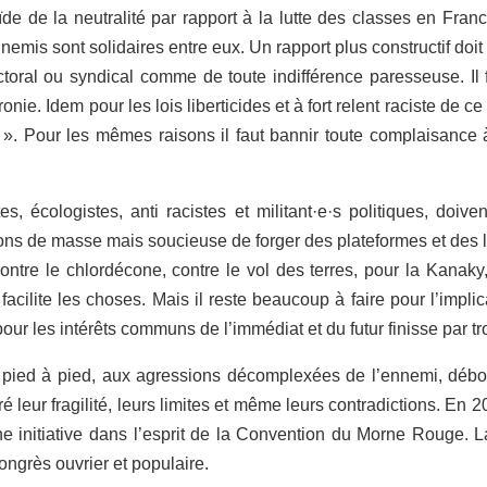
e de la neutralité par rapport à la lutte des classes en France e
mis sont solidaires entre eux. Un rapport plus constructif doit 
ral ou syndical comme de toute indifférence paresseuse. Il fau
ronie. Idem pour les lois liberticides et à fort relent raciste de
»
. Pour les mêmes raisons il faut bannir toute complaisance à
, écologistes, anti racistes
et militant·e·s
politiques
,
doivent
tions de masse mais soucieuse de forger des plateformes et des
contre le chlo
r
d
é
cone, contre le vol des terres, pour la Kanaky,
 facilite les choses. Mais il reste beaucoup à faire pour l
’
impli
e pour les intérêts communs de l
’
immédiat et du futur finisse par 
pied à pied
,
aux agressions décomplexée
s
de l’ennemi
,
débou
é leur fragilité, leurs limites et même leurs contradictions. En
ne initiative dans l’esprit de la Convention du Morne Rouge.
ngrès ouvrier et populaire.