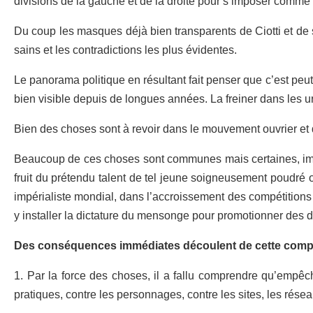
divisions de la gauche et de la droite pour s’imposer comme
Du coup les masques déjà bien transparents de Ciotti et de
sains et les contradictions les plus évidentes.
Le panorama politique en résultant fait penser que c’est peut
bien visible depuis de longues années. La freiner dans les ur
Bien des choses sont à revoir dans le mouvement ouvrier et 
Beaucoup de ces choses sont communes mais certaines, imp
fruit du prétendu talent de tel jeune soigneusement poudré 
impérialiste mondial, dans l’accroissement des compétitions e
y installer la dictature du mensonge pour promotionner des dr
Des conséquences immédiates découlent de cette comp
1. Par la force des choses
,
il a fallu comprendre qu’empêc
pratiques, contre les personnages, contre les sites, les rés