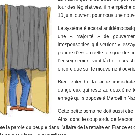
tour des législatives, il n’empêch
10 juin
,
ouvrent pour nous une nouve
Le système électoral antidémocratiqu
une
«
majorité
» de
gouvernem
irresponsables qui veulent
«
essay
poudre d’escampette lorsque des min
l’enseignement vont lâcher leurs sb
encore que sur le mouvement ouvrier
Bien entendu
,
la tâche immédiate
dangereux qui reste au
deuxième
t
enragé qui s’oppose à Marcellin N
Cette petite semaine doit aussi être 
Ainsi donc le coup tordu de Macron s
e la parole du peuple dans l’affaire de la retraite en France et ce