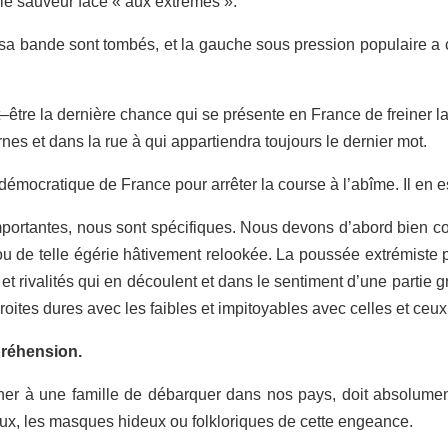
 le sauveur face
«
aux extrêmes
»
.
 sa bande sont tombé
s,
et la gauche sous pression populaire a 
–
être la dernière chance qui se présente en France de freiner 
nes et dans la rue à qui appartiendra toujours le dernier mot.
démocratique de France pour arrêter la course à l’abîme. Il en
ortantes, nous sont spécifiques. Nous devons d’abord bien 
ou de telle égérie hâtivement relookée. La poussée extrémiste p
t rivalités qui en découlent et dans le sentiment d’une partie 
oites dures avec les faibles et impitoyables avec celles et ceux 
réhension.
her à une famille de débarquer dans nos pays
,
doit absolument
eaux, les masques hideux ou folkloriques de cette engeance.