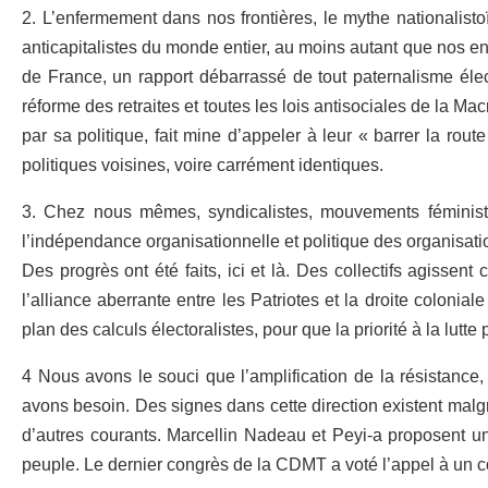
2. L’enfermement dans nos frontières, le mythe nationalistoïd
anticapitalistes du monde entier
,
au moins autant que nos enne
de France, un rapport débarrassé de tout paternalisme électo
réforme des retraites et toutes les lois antisociales de la Mac
par sa politique, fait mine d’appeler à leur
«
barrer la route
politiques voisines
,
voire carrément identiques
.
3. Chez nous mêmes, syndicalistes, mouvements féministes
l’indépendance organisationnelle et politique des organisa
Des progrès ont été faits
,
ici et là. Des collectifs agissent 
l’alliance aberrante entre les Patriotes et la droite coloniale
plan des calculs électoralistes, pour que la priorité à la lutt
4 Nous avons le souci que l’amplification de la résistance
,
avons besoin. Des signes dans cette direction existent malgr
d’autres courants. Marcellin Nadeau et Peyi-a proposent u
peuple. Le dernier congrès de la CDMT a voté l’appel à un co