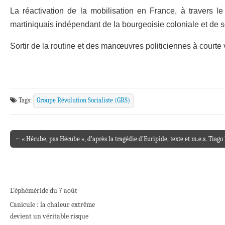
La réactivation de la mobilisation en France, à travers l
martiniquais ind
é
pendant de la bourgeoisie coloniale et de s
Sortir de la routine et des manœuvres politiciennes à courte
Tags:
Groupe Révolution Socialiste (GRS)
← « Hécube, pas Hécube », d’après la tragédie d’Euripide, texte et m.e.s. Tiag
Post navigation
L’éphéméride du 7 août
Canicule : la chaleur extrême
devient un véritable risque