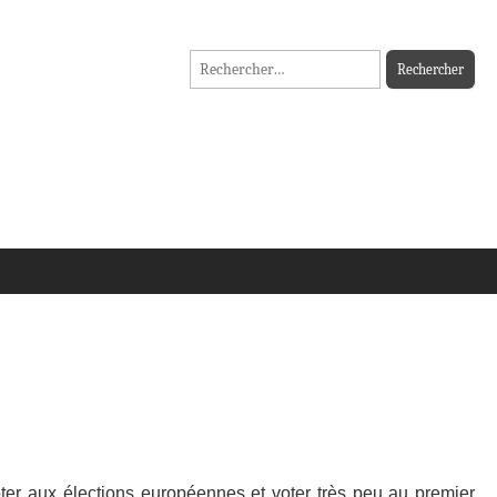
Rechercher :
ter aux élections européennes et voter très peu au
premier