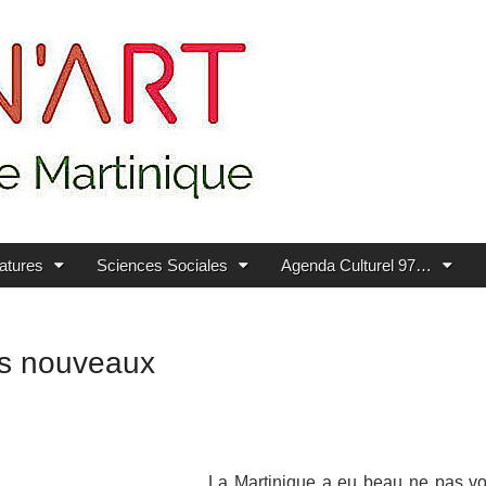
ratures
Sciences Sociales
Agenda Culturel 97…
ps nouveaux
La Martinique a eu beau ne pas vo