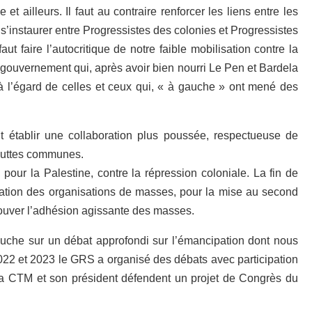
t ailleurs. Il faut au contraire renforcer les liens entre les
s’instaurer entre Progressistes des colonies et Progressistes
t faire l’autocritique de notre faible mobilisation contre la
 ce gouvernement qui, après avoir bien nourri Le
P
en et Bardela
 l’égard de celles et ceux qui,
«
à gauche
»
ont mené des
 établir une collaboration plus poussée, respectueuse de
 luttes communes.
 pour la Palestine, contre la r
é
pression coloniale. La fin de
cation des organisations de masses, pour la mise au second
trouver l’adhésion agissante des masses.
che sur un débat approfondi sur l’émancipation dont nous
 2022 et 2023 le GRS a organisé des débats avec participation
 La CTM et son président défendent un projet de Congrès du