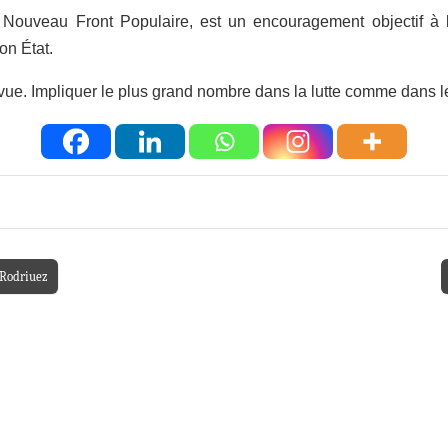
e
N
ouveau
F
ront
P
opulaire, est un encouragement objectif à 
on État.
 vue.
I
mpliquer le plus grand nombre dans la lutte comme dans le 
o Rodriuez