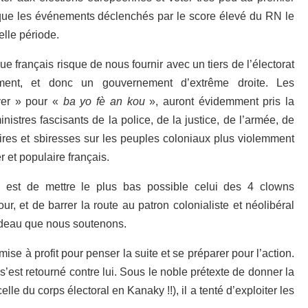
e que les événements déclenchés par le score élevé du RN le
lle période.
e français risque de nous fournir avec un tiers de l’électorat
ent
,
et donc un gouvernement d’extrême droite. Les
er
»
pour
«
ba yo fè an kou
»,
auront évidemment pris la
istres fascisants de la police, de la justice, de l’armée, de
ires et sbiresses sur les peuples coloniaux plus violemment
 et populaire français.
 est de mettre le plus bas possible celui des 4 clowns
our
,
et de barrer la route au patron colonialiste et n
é
olib
é
ral
adeau que nous soutenons.
mise à profit pour penser la suite et se préparer pour l’action.
’est retourné contre lui. Sous le noble prétexte de donner la
lle du corps électoral en Kanaky !!), il a tenté d’exploiter les