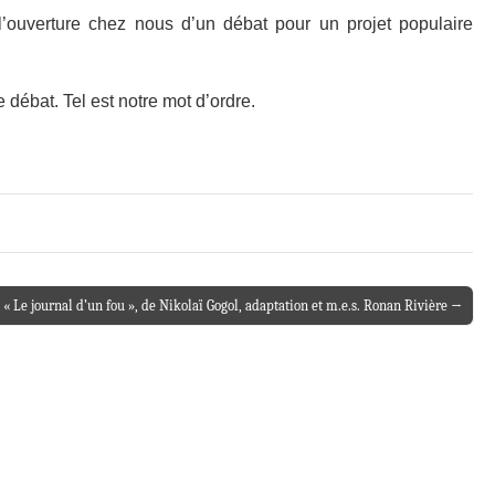
l’ouverture chez nous d’un débat pour un projet populaire
débat. Tel est notre mot d’ordre.
« Le journal d’un fou », de Nikolaï Gogol, adaptation et m.e.s. Ronan Rivière →