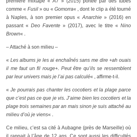
première mixtape «
A7
» (2015) portée par des tubes
comme «
Fusil
» ou «
Gomorra
« , dont le clip a été tourné
à Naples, à son premier opus «
Anarchie
» (2016) en
passant «
Deo Favente
» (2017), avec le titre «
Nino
Brown
« .
– Attaché à son milieu –
«
Les albums je les ai enchaînés sans me dire +ah ouais
il me faut un fil rouge+. Peut être qu’ils se ressemblent
par leur univers mais je l’ai pas calculé
« , affirme-t-il.
«
Je pourrais pas chanter les cocotiers et la plage parce
que c’est pas ce que je vis. J’aime bien les cocotiers et la
plage trois semaines par an mais sinon je suis attaché au
milieu d’où je viens
« .
Ce milieu, c’est sa cité à Aubagne (près de Marseille) où
il rappait à l’âge de 12 ans. Ce sont aussi les difficultés