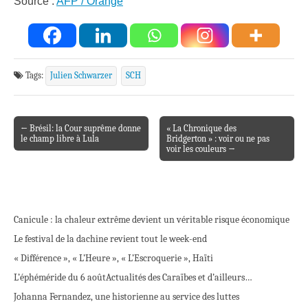
Source :
AFP / Orange
Tags:
Julien Schwarzer
SCH
← Brésil: la Cour suprême donne
« La Chronique des
Post navigation
le champ libre à Lula
Bridgerton » : voir ou ne pas
voir les couleurs →
Canicule : la chaleur extrême devient un véritable risque économique
Le festival de la dachine revient tout le week-end
« Différence », « L’Heure », « L’Escroquerie », Haïti
L’éphéméride du 6 août
Actualités des Caraïbes et d’ailleurs…
Johanna Fernandez, une historienne au service des luttes