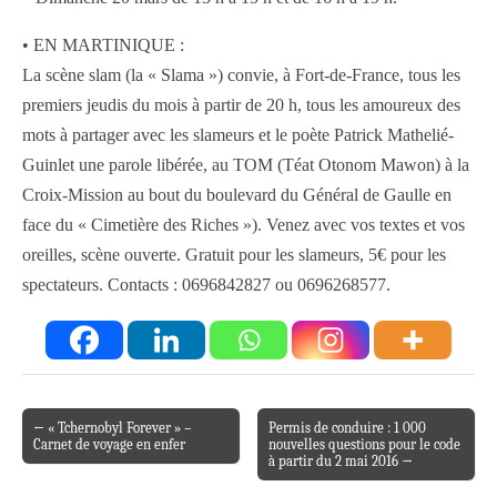
• EN MARTINIQUE :
La scène slam (la « Slama ») convie, à Fort-de-France, tous les
premiers jeudis du mois à partir de 20 h, tous les amoureux des
mots à partager avec les slameurs et le poète Patrick Mathelié-
Guinlet une parole libérée, au TOM (Téat Otonom Mawon) à la
Croix-Mission au bout du boulevard du Général de Gaulle en
face du « Cimetière des Riches »). Venez avec vos textes et vos
oreilles, scène ouverte. Gratuit pour les slameurs, 5€ pour les
spectateurs. Contacts : 0696842827 ou 0696268577.
← « Tchernobyl Forever » –
Permis de conduire : 1 000
Post navigation
Carnet de voyage en enfer
nouvelles questions pour le code
à partir du 2 mai 2016 →