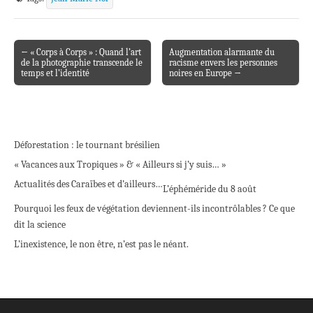
← « Corps à Corps » : Quand l’art
Augmentation alarmante du
Post navigation
de la photographie transcende le
racisme envers les personnes
temps et l’identité
noires en Europe →
Déforestation : le tournant brésilien
« Vacances aux Tropiques » & « Ailleurs si j’y suis… »
Actualités des Caraïbes et d’ailleurs…
L’éphéméride du 8 août
Pourquoi les feux de végétation deviennent-ils incontrôlables ? Ce que
dit la science
L’inexistence, le non être, n’est pas le néant.