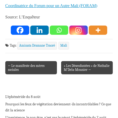
Coordinatrice du Forum pour un Autre Mali (FORAM)
Source: L’Enquêteur
Tags:
Aminata Dramane Traoré
Mali
← Le manifeste des mères
« Les Désenfantées » de Nathalie
Post navigation
sociales
M’Dela-Mounier →
L’éphéméride du 8 août
Pourquoi les feux de végétation deviennent-ils incontrôlables ? Ce que
dit la science
L’inexistence, le non être, n’est pas le néant.
L’éphéméride du 7 août