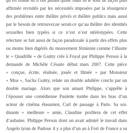
qu’en réalité ils n’ont jamais quitté mais ils le sont de façon plus
affirmée revisités par les nécessités imposées par la résurgence
des problèmes entre théâtre privés et théâtre publics mais aussi
par le besoin de retrouver,ne serait-ce qu’au théâtre des identités
sexuelles bien typées si ce n’est n’est stéréotypées. Cette
relecture se fait aussi de façon paradoxale à partir des effets plus
ou moins bien digérés du mouvement féministe comme l’illustre
le « Quadrille » de Guitry crée à Foyal par Philippe Person à la
demande de Michèle Césaire début mars 2007. Cette pièce
« conçue, écrite, réalisée, jouée et filmée » par Monsieur
« Moa », Sacha Guitry, relate un double adultère conclu par un
double mariage. Alors que son amant Philippe, s’apprête à
l’épouser une comédienne Paulette tombe dans les bras d’un
acteur de cinéma étasunien, Carl de passage à Paris. Sa soi-
disante « meilleure » amie, Claudine profitera de cet effet
d’aubaine. Philippe Person dont on avait admiré le travail dans
Angelo tyran de Padoue il y a plus d’un an à Fort de France a su