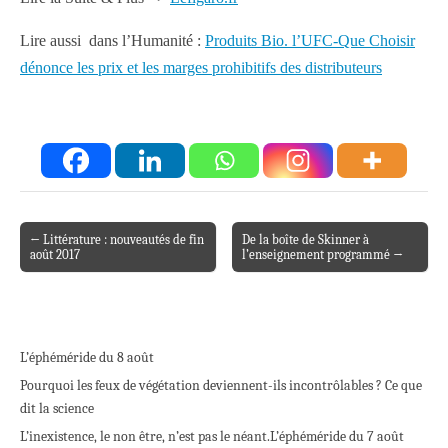
Lire aussi dans l’Humanité :
Produits Bio. l’UFC-Que Choisir
dénonce les prix et les marges prohibitifs des distributeurs
← Littérature : nouveautés de fin
De la boîte de Skinner à
Post navigation
août 2017
l’enseignement programmé →
L’éphéméride du 8 août
Pourquoi les feux de végétation deviennent-ils incontrôlables ? Ce que
dit la science
L’inexistence, le non être, n’est pas le néant.
L’éphéméride du 7 août