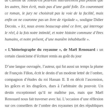
de Camille de Toledo est peut-être littérairement plus poussé que
les autres, bien écrit, mais pas d’une gaité folle. En couronnant
ce roman, le jury ne choisirait pas la voie de la facilité, mais
enfin on ne couronne pas un livre de rigolade »
, souligne Didier
Decoin.
« Ici, nous avons beaucoup aimé ce livre, qui interroge
le réel, à la fois notre intimité, et notre histoire commune d’êtres
humains, et notre présent, d’une manière inhabituelle »
.
« L’historiographe du royaume », de Maël Renouard :
un
certain classicisme d’écriture remis au goût du jour
D’une langue ouvragée, l’auteur, qui fut aussi un temps la plume
de François Fillon, écrit le destin d’un modeste lettré de l’ombre,
compagnon d’études du roi Hassan II. Il en décrit l’ascension,
les grâces et les disgrâces, dues à l’arbitraire du pouvoir. Un
destin exceptionnel qu’il ne maîtrise pas, mais que Maël
Renouard nous fait traverser avec lui. L’occasion d’une réflexion
sur ces conseillers de l’ombre des royaumes (et des républiques