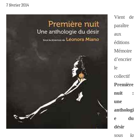
7 février 2014
Vient de
paraître
aux
éditions
Mémoire
d’encrier
le
collectif
Première
nuit :
une
anthologi
e du
désir
sous la