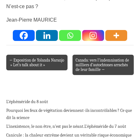
N’est-ce pas ?
Jean-Pierre MAURICE
← Exposition de Yolanda Naranjo
Canada: vers l’indemnisation de
Post navigation
» Let’s talk about it »
milliers d’autochtones arrachés
de leur famille →
L’éphéméride du 8 août
Pourquoi les feux de végétation deviennent-ils incontrôlables ? Ce que
dit la science
L’inexistence, le non être, n’est pas le néant.
L’éphéméride du 7 août
Canicule : la chaleur extrême devient un véritable risque économique