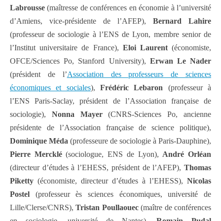
Labrousse
(maîtresse de conférences en économie à l’université
d’Amiens, vice-présidente de l’AFEP),
Bernard Lahire
(professeur de sociologie à l’ENS de Lyon, membre senior de
l’Institut universitaire de France),
Eloi Laurent
(économiste,
OFCE/Sciences Po, Stanford University),
Erwan Le Nader
(président de l’
Association des professeurs de sciences
économiques et sociales
),
Frédéric Lebaron
(professeur à
l’ENS Paris-Saclay, président de l’Association française de
sociologie),
Nonna Mayer
(CNRS-Sciences Po, ancienne
présidente de l’Association française de science politique),
Dominique Méda
(professeure de sociologie à Paris-Dauphine),
Pierre Mercklé
(sociologue, ENS de Lyon),
André Orléan
(directeur d’études à l’EHESS, président de l’AFEP),
Thomas
Piketty
(économiste, directeur d’études à l’EHESS),
Nicolas
Postel
(professeur ès sciences économiques, université de
Lille/Clerse/CNRS),
Tristan Poullaouec
(maître de conférences
en sociologie, université de Nantes),
Romain Pudal