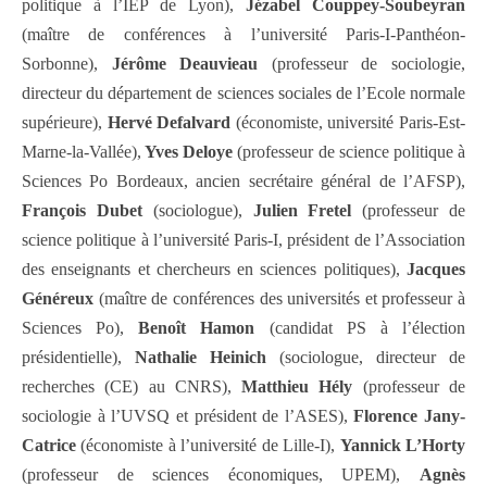
politique à l’IEP de Lyon),
Jézabel Couppey-Soubeyran
(maître de conférences à l’université Paris-I-Panthéon-
Sorbonne),
Jérôme Deauvieau
(professeur de sociologie,
directeur du département de sciences sociales de l’Ecole normale
supérieure),
Hervé Defalvard
(économiste, université Paris-Est-
Marne-la-Vallée),
Yves Deloye
(professeur de science politique à
Sciences Po Bordeaux, ancien secrétaire général de l’AFSP),
François Dubet
(sociologue),
Julien Fretel
(professeur de
science politique à l’université Paris-I, président de l’Association
des enseignants et chercheurs en sciences politiques),
Jacques
Généreux
(maître de conférences des universités et professeur à
Sciences Po),
Benoît Hamon
(candidat PS à l’élection
présidentielle),
Nathalie Heinich
(sociologue, directeur de
recherches (CE) au CNRS),
Matthieu Hély
(professeur de
sociologie à l’UVSQ et président de l’ASES),
Florence Jany-
Catrice
(économiste à l’université de Lille-I),
Yannick L’Horty
(professeur de sciences économiques, UPEM),
Agnès