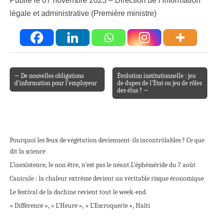
Publié le 07 novembre 2023 – Direction de l’information
légale et administrative (Première ministre)
← De nouvelles obligations
Évolution institutionnelle : jeu
Post navigation
d’information pour l’employeur
de dupes de l’État ou jeu de rôles
des élus ? →
Pourquoi les feux de végétation deviennent-ils incontrôlables ? Ce que
dit la science
L’inexistence, le non être, n’est pas le néant.
L’éphéméride du 7 août
Canicule : la chaleur extrême devient un véritable risque économique
Le festival de la dachine revient tout le week-end
« Différence », « L’Heure », « L’Escroquerie », Haïti