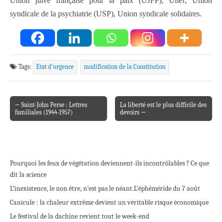
Union juive française pour la paix (UJFP), Unef, Union
syndicale de la psychiatrie (USP), Union syndicale solidaires.
Tags:
Etat d'urgence
modification de la Constitution
← Saint-John Perse : Lettres
La liberté est le plus difficile des
Post navigation
familiales (1944-1957)
devoirs →
Pourquoi les feux de végétation deviennent-ils incontrôlables ? Ce que
dit la science
L’inexistence, le non être, n’est pas le néant.
L’éphéméride du 7 août
Canicule : la chaleur extrême devient un véritable risque économique
Le festival de la dachine revient tout le week-end