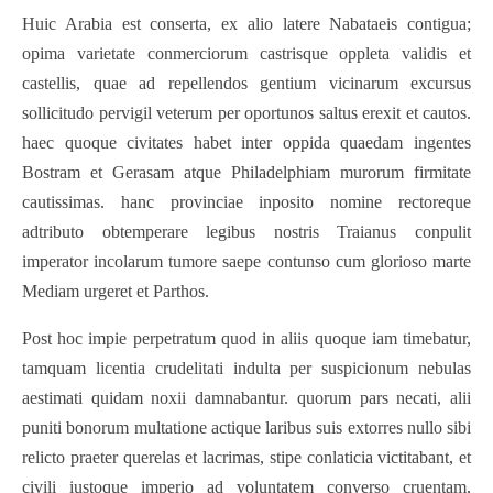
Huic Arabia est conserta, ex alio latere Nabataeis contigua;
opima varietate conmerciorum castrisque oppleta validis et
castellis, quae ad repellendos gentium vicinarum excursus
sollicitudo pervigil veterum per oportunos saltus erexit et cautos.
haec quoque civitates habet inter oppida quaedam ingentes
Bostram et Gerasam atque Philadelphiam murorum firmitate
cautissimas. hanc provinciae inposito nomine rectoreque
adtributo obtemperare legibus nostris Traianus conpulit
imperator incolarum tumore saepe contunso cum glorioso marte
Mediam urgeret et Parthos.
Post hoc impie perpetratum quod in aliis quoque iam timebatur,
tamquam licentia crudelitati indulta per suspicionum nebulas
aestimati quidam noxii damnabantur. quorum pars necati, alii
puniti bonorum multatione actique laribus suis extorres nullo sibi
relicto praeter querelas et lacrimas, stipe conlaticia victitabant, et
civili iustoque imperio ad voluntatem converso cruentam,