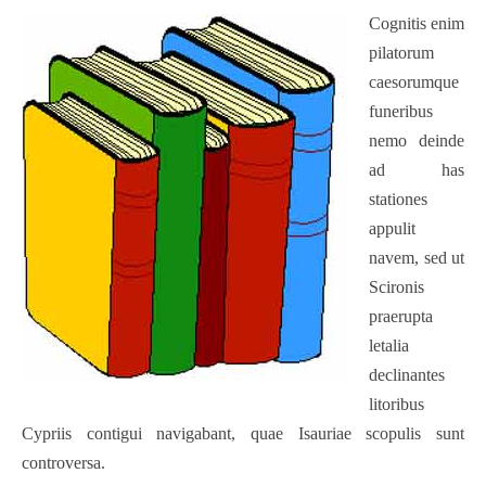
Cognitis enim
pilatorum
caesorumque
funeribus
nemo deinde
ad has
stationes
appulit
navem, sed ut
Scironis
praerupta
letalia
declinantes
litoribus
Cypriis contigui navigabant, quae Isauriae scopulis sunt
controversa.