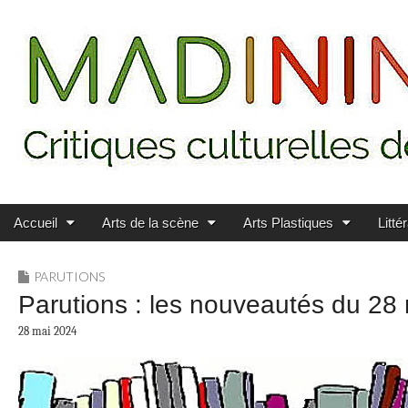
Main menu
Skip to content
MADININ'ART
Accueil
Arts de la scène
Arts Plastiques
Litté
PARUTIONS
Parutions : les nouveautés du 28
28 mai 2024