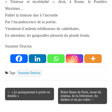
« Tristesse et incrédulité », dixit, à Rome, le Pontifex
Maximus…
Pallier la tristesse due à l’incendie
Par l’incandescence de la poésie.
Viendront d’ardents rebâtisseurs de cathédrales.
En attendant, les gargouilles pleurent du plomb fondu.
Suzanne Dracius
Tags:
Suzanne Dracius
← « Le quinquennat à quitte ou
Notre-Dame de Paris, muse du
Post navigation
double »
cinéma, de la littérature, du
théâtre et du jeu vidéo →