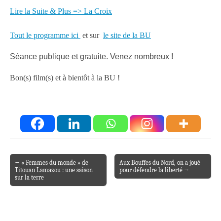
Lire la Suite & Plus => La Croix
Tout le programme ici
et sur
le site de la BU
Séance publique et gratuite. Venez nombreux !
Bon(s) film(s) et à bientôt à la BU !
← « Femmes du monde » de
Aux Bouffes du Nord, on a joué
Post navigation
Titouan Lamazou : une saison
pour défendre la liberté →
sur la terre