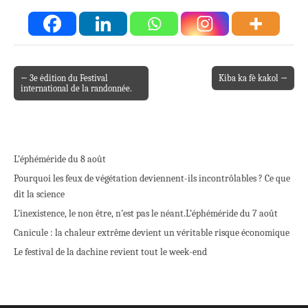
← 3e édition du Festival
Kiba ka fè kakol →
Post navigation
international de la randonnée.
L’éphéméride du 8 août
Pourquoi les feux de végétation deviennent-ils incontrôlables ? Ce que
dit la science
L’inexistence, le non être, n’est pas le néant.
L’éphéméride du 7 août
Canicule : la chaleur extrême devient un véritable risque économique
Le festival de la dachine revient tout le week-end