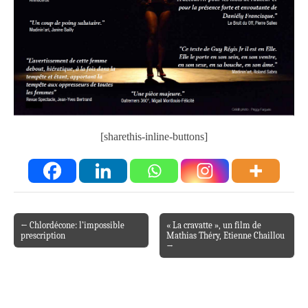
[sharethis-inline-buttons]
← Chlordécone: l’impossible
« La cravatte », un film de
Post navigation
prescription
Mathias Théry, Etienne Chaillou
→