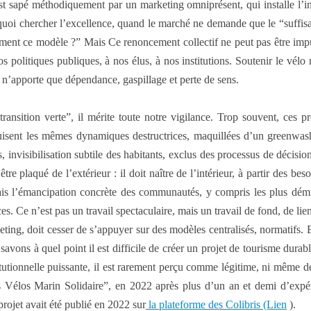
st sapé méthodiquement par un marketing omniprésent, qui installe l’indi
quoi chercher l’excellence, quand le marché ne demande que le “suffisa
ement ce modèle ?” Mais Ce renoncement collectif ne peut pas être imp
s politiques publiques, à nos élus, à nos institutions. Soutenir le vélo
i n’apporte que dépendance, gaspillage et perte de sens.
ansition verte”, il mérite toute notre vigilance. Trop souvent, ces p
isent les mêmes dynamiques destructrices, maquillées d’un greenwashin
 invisibilisation subtile des habitants, exclus des processus de décision,
plaqué de l’extérieur : il doit naître de l’intérieur, à partir des beso
mais l’émancipation concrète des communautés, y compris les plus démuni
es. Ce n’est pas un travail spectaculaire, mais un travail de fond, de lien, 
ting, doit cesser de s’appuyer sur des modèles centralisés, normatifs. El
 savons à quel point il est difficile de créer un projet de tourisme durab
stitutionnelle puissante, il est rarement perçu comme légitime, ni même
s Vélos Marin Solidaire”, en 2022 après plus d’un an et demi d’expéri
projet avait été publié en 2022 sur
la plateforme des Colibris (Lien
).