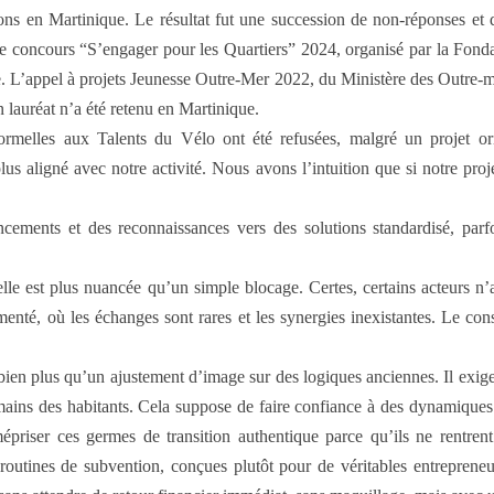
tions en Martinique. Le résultat fut une succession de non-réponses 
 concours “S’engager pour les Quartiers” 2024, organisé par la Fo
e. L’appel à projets Jeunesse Outre-Mer 2022, du Ministère des Outre-mer
n lauréat n’a été retenu en Martinique.
rmelles aux Talents du Vélo ont été refusées, malgré un projet ori
lus aligné avec notre activité. Nous avons l’intuition que si notre proj
ements et des reconnaissances vers des solutions standardisé, parfois
elle est plus nuancée qu’un simple blocage. Certes, certains acteurs n’
menté, où les échanges sont rares et les synergies inexistantes. Le con
ien plus qu’un ajustement d’image sur des logiques anciennes. Il exige
es mains des habitants. Cela suppose de faire confiance à des dynamiques
mépriser ces germes de transition authentique parce qu’ils ne rentrent
routines de subvention, conçues plutôt pour de véritables entrepreneur