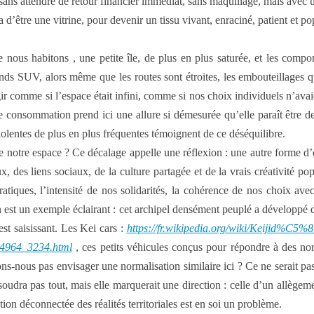
, sans attendre de retour financier immédiat, sans maquillage, mais avec u
a d’être une vitrine, pour devenir un tissu vivant, enraciné, patient et po
e nous habitons , une petite île, de plus en plus saturée, et les comp
ds SUV, alors même que les routes sont étroites, les embouteillages quo
r comme si l’espace était infini, comme si nos choix individuels n’ava
e consommation prend ici une allure si démesurée qu’elle paraît être de
olentes de plus en plus fréquentes témoignent de ce déséquilibre.
 notre espace ? Ce décalage appelle une réflexion : une autre forme d’e
x, des liens sociaux, de la culture partagée et de la vrais créativité p
pratiques, l’intensité de nos solidarités, la cohérence de nos choix avec
n est un exemple éclairant : cet archipel densément peuplé a développé des
st saisissant. Les Kei cars :
https://fr.wikipedia.org/wiki/Keijid%C5%
204964_3234.html
, ces petits véhicules conçus pour répondre à des norm
s-nous pas envisager une normalisation similaire ici ? Ce ne serait pas
ésoudra pas tout, mais elle marquerait une direction : celle d’un allège
on déconnectée des réalités territoriales est en soi un problème.