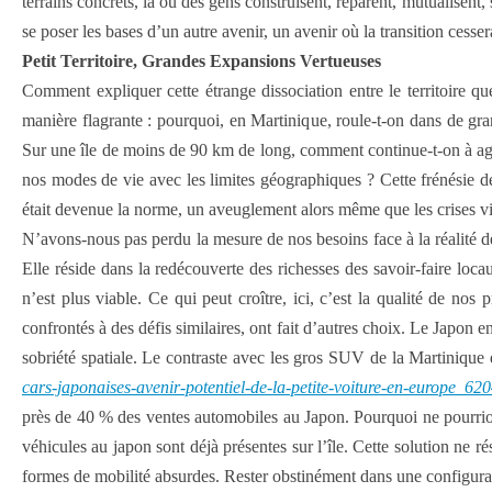
terrains concrets, là où des gens construisent, réparent, mutualisent
se poser les bases d’un autre avenir, un avenir où la transition cesser
Petit Territoire, Grandes Expansions Vertueuses
Comment expliquer cette étrange dissociation entre le territoire qu
manière flagrante : pourquoi, en Martinique, roule-t-on dans de gran
Sur une île de moins de 90 km de long, comment continue-t-on à agi
nos modes de vie avec les limites géographiques ? Cette frénésie d
était devenue la norme, un aveuglement alors même que les crises vi
N’avons-nous pas perdu la mesure de nos besoins face à la réalité de
Elle réside dans la redécouverte des richesses des savoir-faire locau
n’est plus viable. Ce qui peut croître, ici, c’est la qualité de nos 
confrontés à des défis similaires, ont fait d’autres choix. Le Japon e
sobriété spatiale. Le contraste avec les gros SUV de la Martinique e
cars-japonaises-avenir-potentiel-de-la-petite-voiture-en-europe_6
près de 40 % des ventes automobiles au Japon. Pourquoi ne pourrion
véhicules au japon sont déjà présentes sur l’île. Cette solution ne r
formes de mobilité absurdes. Rester obstinément dans une configurati