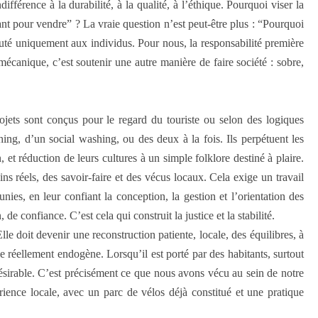
fférence à la durabilité, à la qualité, à l’éthique. Pourquoi viser la
nt pour vendre” ? La vraie question n’est peut-être plus : “Pourquoi
uté uniquement aux individus. Pour nous, la responsabilité première
 mécanique, c’est soutenir une autre manière de faire société : sobre,
rojets sont conçus pour le regard du touriste ou selon des logiques
g, d’un social washing, ou des deux à la fois. Ils perpétuent les
 et réduction de leurs cultures à un simple folklore destiné à plaire.
ins réels, des savoir-faire et des vécus locaux. Cela exige un travail
es, en leur confiant la conception, la gestion et l’orientation des
de confiance. C’est cela qui construit la justice et la stabilité.
le doit devenir une reconstruction patiente, locale, des équilibres, à
le réellement endogène. Lorsqu’il est porté par des habitants, surtout
 désirable. C’est précisément ce que nous avons vécu au sein de notre
ence locale, avec un parc de vélos déjà constitué et une pratique