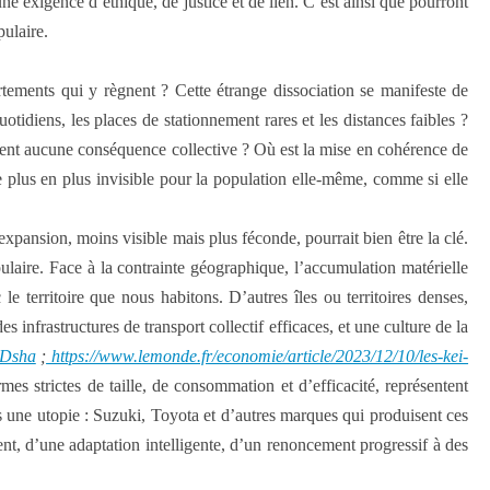
ne exigence d’éthique, de justice et de lien. C’est ainsi que pourront
pulaire.
ortements qui y règnent ? Cette étrange dissociation se manifeste de
tidiens, les places de stationnement rares et les distances faibles ?
ient aucune conséquence collective ? Où est la mise en cohérence de
 plus en plus invisible pour la population elle-même, comme si elle
xpansion, moins visible mais plus féconde, pourrait bien être la clé.
opulaire. Face à la contrainte géographique, l’accumulation matérielle
 le territoire que nous habitons. D’autres îles ou territoires denses,
 infrastructures de transport collectif efficaces, et une culture de la
8Dsha
;
https://www.lemonde.fr/economie/article/2023/12/10/les-kei-
es strictes de taille, de consommation et d’efficacité, représentent
 une utopie : Suzuki, Toyota et d’autres marques qui produisent ces
ment, d’une adaptation intelligente, d’un renoncement progressif à des