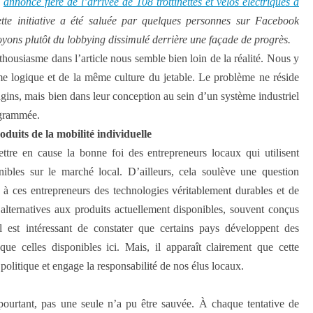
e
annonce fière de l’arrivée de 108 trottinettes et vélos électriques à
ette initiative a été saluée par quelques personnes sur Facebook
ons plutôt du lobbying dissimulé derrière une façade de progrès.
ousiasme dans l’article nous semble bien loin de la réalité. Nous y
me logique et de la même culture du jetable. Le problème ne réside
ngins, mais bien dans leur conception au sein d’un système industriel
ogrammée.
oduits de la mobilité individuelle
tre en cause la bonne foi des entrepreneurs locaux qui utilisent
nibles sur le marché local. D’ailleurs, cela soulève une question
 à ces entrepreneurs des technologies véritablement durables et de
alternatives aux produits actuellement disponibles, souvent conçus
est intéressant de constater que certains pays développent des
 que celles disponibles ici. Mais, il apparaît clairement que cette
politique et engage la responsabilité de nos élus locaux.
pourtant, pas une seule n’a pu être sauvée. À chaque tentative de