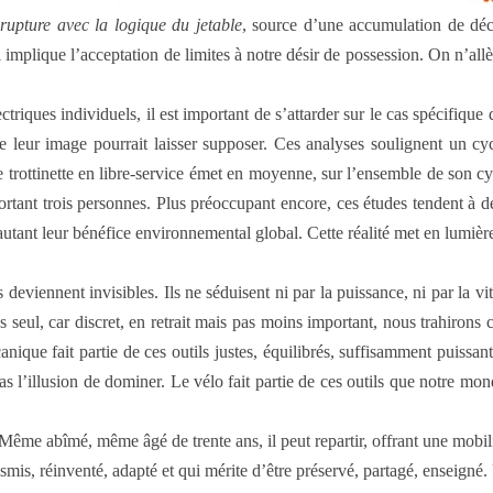
rupture avec la logique du jetable
, source d’une accumulation de déc
plique l’acceptation de limites à notre désir de possession. On n’allèg
ctriques individuels, il est important de s’attarder sur le cas spécifique
 leur image pourrait laisser supposer. Ces analyses soulignent un cy
e trottinette en libre-service émet en moyenne, sur l’ensemble de son 
ortant trois personnes. Plus préoccupant encore, ces études tendent à dé
utant leur bénéfice environnemental global. Cette réalité met en lumière 
deviennent invisibles. Ils ne séduisent ni par la puissance, ni par la vit
seul, car discret, en retrait mais pas moins important, nous trahirons 
ique fait partie de ces outils justes, équilibrés, suffisamment puissan
as l’illusion de dominer. Le vélo fait partie de ces outils que notre mon
Même abîmé, même âgé de trente ans, il peut repartir, offrant une mobil
nsmis, réinventé, adapté et qui mérite d’être préservé, partagé, enseigné.