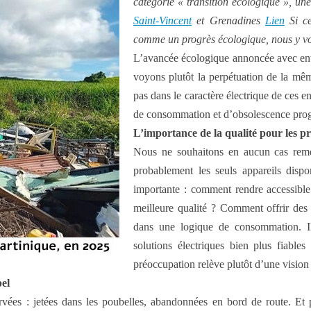
catégorie « transition écologique », un
Saint-Vincent
et Grenadines
Lien
Si c
comme un progrès écologique, nous y voy
L’avancée écologique annoncée avec enth
voyons plutôt la perpétuation de la mê
pas dans le caractère électrique de ces e
de consommation et d’obsolescence pr
L’importance de la qualité pour les pr
Nous ne souhaitons en aucun cas remet
probablement les seuls appareils dispo
importante : comment rendre accessible
meilleure qualité ? Comment offrir des 
dans une logique de consommation. Il 
solutions électriques bien plus fiables
préoccupation relève plutôt d’une vision 
pel
vées : jetées dans les poubelles, abandonnées en bord de route. Et 