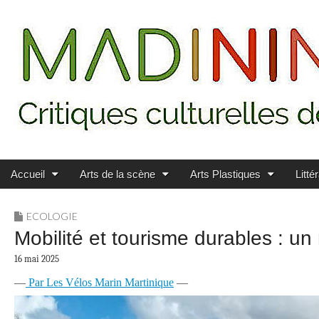
Main menu
Skip to content
MADININ'ART
Accueil
Arts de la scène
Arts Plastiques
Litté
ECOLOGIE
Mobilité et tourisme durables : u
16 mai 2025
—
Par Les Vélos Marin Martinique
—