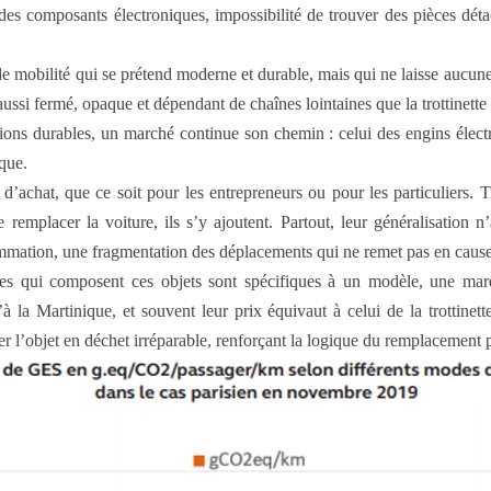
des composants électroniques, impossibilité de trouver des pièces dét
 de mobilité qui se prétend moderne et durable, mais qui ne laisse aucune 
aussi fermé, opaque et dépendant de chaînes lointaines que la trottinette 
tions durables, un marché continue son chemin : celui des engins électri
que.
d’achat, que ce soit pour les entrepreneurs ou pour les particuliers. T
remplacer la voiture, ils s’y ajoutent. Partout, leur généralisation 
sommation, une fragmentation des déplacements qui ne remet pas en cause
pièces qui composent ces objets sont spécifiques à un modèle, une ma
qu’à la Martinique, et souvent leur prix équivaut à celui de la trottine
er l’objet en déchet irréparable, renforçant la logique du remplacement 