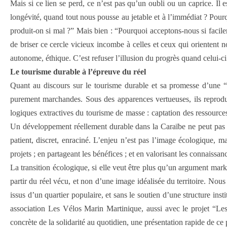
Mais si ce lien se perd, ce n’est pas qu’un oubli ou un caprice. Il e
longévité, quand tout nous pousse au jetable et à l’immédiat ? Pour
produit-on si mal ?” Mais bien : “Pourquoi acceptons-nous si facil
de briser ce cercle vicieux incombe à celles et ceux qui orientent no
autonome, éthique. C’est refuser l’illusion du progrès quand celui-c
Le tourisme durable à l’épreuve du réel
Quant au discours sur le tourisme durable et sa promesse d’une “tr
purement marchandes. Sous des apparences vertueuses, ils reprodu
logiques extractives du tourisme de masse : captation des ressources,
Un développement réellement durable dans la Caraïbe ne peut pas être 
patient, discret, enraciné. L’enjeu n’est pas l’image écologique, 
projets ; en partageant les bénéfices ; et en valorisant les connaissanc
La transition écologique, si elle veut être plus qu’un argument marke
partir du réel vécu, et non d’une image idéalisée du territoire. Nous
issus d’un quartier populaire, et sans le soutien d’une structure in
association Les Vélos Marin Martinique, aussi avec le projet “Le
concrète de la solidarité au quotidien, une présentation rapide de ce 