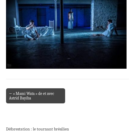
← « Mami Wata » de et avec
Post navigation
Astrid Bayiha
Déforestation : le tournant brésilien