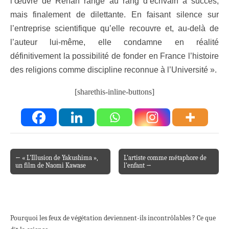
l’œuvre de Renan rangé au rang d’écrivain à succès,
mais finalement de dilettante. En faisant silence sur
l’entreprise scientifique qu’elle recouvre et, au-delà de
l’auteur lui-même, elle condamne en réalité
définitivement la possibilité de fonder en France l’histoire
des religions comme discipline reconnue à l’Université ».
[sharethis-inline-buttons]
← « L’Illusion de Yakushima »,
L’artiste comme métaphore de
Post navigation
un film de Naomi Kawase
l’enfant →
Pourquoi les feux de végétation deviennent-ils incontrôlables ? Ce que