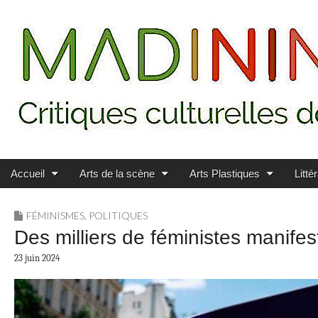
Main menu
Skip to content
MADININ'ART
Accueil
Arts de la scène
Arts Plastiques
Litté
FÉMINISMES
,
POLITIQUES
Des milliers de féministes manife
23 juin 2024