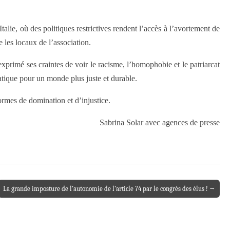
lie, où des politiques restrictives rendent l’accès à l’avortement de
 les locaux de l’association.
xprimé ses craintes de voir le racisme, l’homophobie et le patriarcat
atique pour un monde plus juste et durable.
ormes de domination et d’injustice.
Sabrina Solar avec agences de presse
La grande imposture de l’autonomie de l’article 74 par le congrès des élus ! →