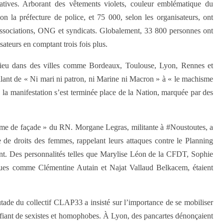
tives. Arborant des vêtements violets, couleur emblématique du
n la préfecture de police, et 75 000, selon les organisateurs, ont
 associations, ONG et syndicats. Globalement, 33 800 personnes ont
isateurs en comptant trois fois plus.
lieu dans des villes comme Bordeaux, Toulouse, Lyon, Rennes et
allant de « Ni mari ni patron, ni Marine ni Macron » à « le machisme
le, la manifestation s’est terminée place de la Nation, marquée par des
sme de façade » du RN. Morgane Legras, militante à #Noustoutes, a
e de droits des femmes, rappelant leurs attaques contre le Planning
ment. Des personnalités telles que Marylise Léon de la CFDT, Sophie
iques comme Clémentine Autain et Najat Vallaud Belkacem, étaient
tade du collectif CLAP33 a insisté sur l’importance de se mobiliser
lifiant de sexistes et homophobes. À Lyon, des pancartes dénonçaient