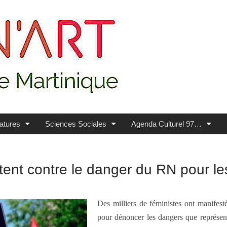
ratures
Sciences Sociales
Agenda Culturel 97…
stent contre le danger du RN pour l
Des milliers de féministes ont manifes
pour dénoncer les dangers que représen