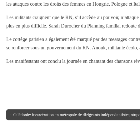
les attaques contre les droits des femmes en Hongrie, Pologne et Ita
Les militants craignent que le RN, s’il accède au pouvoir, n’attaque
plus en plus difficile. Sarah Durocher du Planning familial redoute 
Le cortège parisien a également été marqué par des messages contre l
se renforcer sous un gouvernement du RN. Anouk, militante écolo, a s
Les manifestants ont conclu la journée en chantant des chansons révol
← Calédonie: incarcération en métropole de dirigeants indépendantistes, stupe
Post navigation