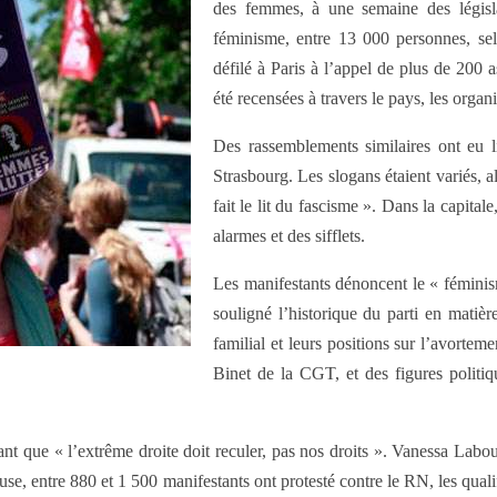
des femmes, à une semaine des législa
féminisme, entre 13 000 personnes, selo
défilé à Paris à l’appel de plus de 200
été recensées à travers le pays, les organ
Des rassemblements similaires ont eu 
Strasbourg. Les slogans étaient variés, 
fait le lit du fascisme ». Dans la capita
alarmes et des sifflets.
Les manifestants dénoncent le « fémini
souligné l’historique du parti en matièr
familial et leurs positions sur l’avorte
Binet de la CGT, et des figures polit
t que « l’extrême droite doit reculer, pas nos droits ». Vanessa Labou
se, entre 880 et 1 500 manifestants ont protesté contre le RN, les qua