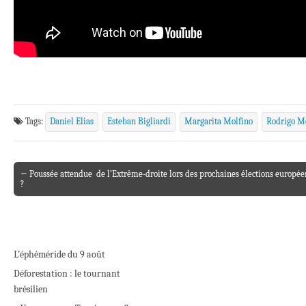
Tags:
Daniel Elias
Esteban Bigliardi
Margarita Molfino
Rodrigo M
← Poussée attendue de l’Extrême-droite lors des prochaines élections européen
Post navigation
?
L’éphéméride du 9 août
Déforestation : le tournant
brésilien