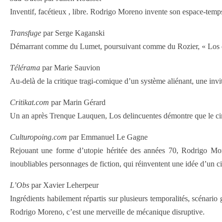
Inventif, facétieux , libre. Rodrigo Moreno invente son espace-temps
Transfuge
par Serge Kaganski
Démarrant comme du Lumet, poursuivant comme du Rozier, « Los deli
Télérama
par Marie Sauvion
Au-delà de la critique tragi-comique d’un système aliénant, une invit
Critikat.com
par Marin Gérard
Un an après Trenque Lauquen, Los delincuentes démontre que le cin
Culturopoing.com
par Emmanuel Le Gagne
Rejouant une forme d’utopie héritée des années 70, Rodrigo Mor
inoubliables personnages de fiction, qui réinventent une idée d’un ci
L’Obs
par Xavier Leherpeur
Ingrédients habilement répartis sur plusieurs temporalités, scénari
Rodrigo Moreno, c’est une merveille de mécanique disruptive.