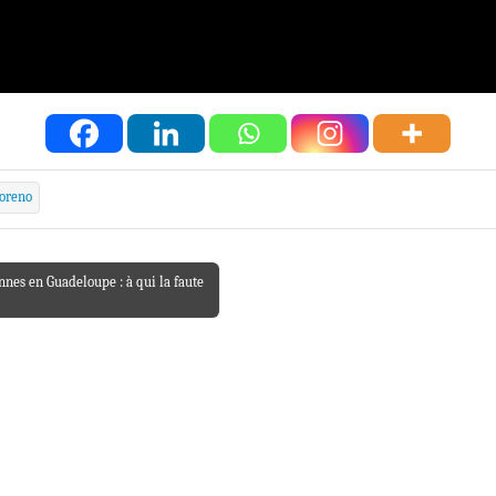
oreno
nes en Guadeloupe : à qui la faute