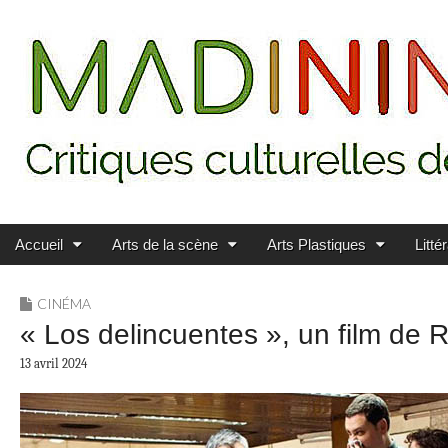
Main menu
Skip to content
MADININ'ART
Accueil
Arts de la scène
Arts Plastiques
Litté
CINÉMA
« Los delincuentes », un film de
13 avril 2024