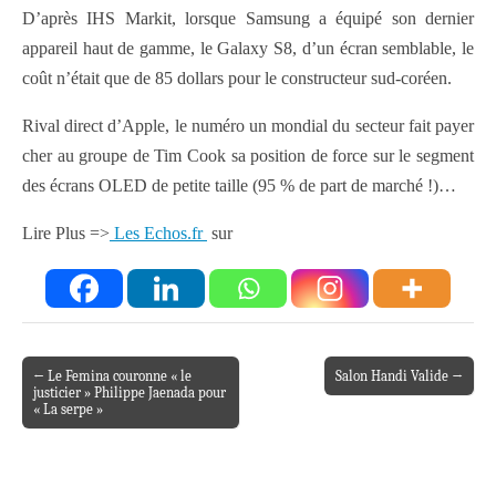
D’après IHS Markit, lorsque Samsung a équipé son dernier
appareil haut de gamme, le Galaxy S8, d’un écran semblable, le
coût n’était que de 85 dollars pour le constructeur sud-coréen.
Rival direct d’Apple, le numéro un mondial du secteur fait payer
cher au groupe de Tim Cook sa position de force sur le segment
des écrans OLED de petite taille (95 % de part de marché !)…
Lire Plus =>
Les Echos.fr
sur
← Le Femina couronne « le
Salon Handi Valide →
Post navigation
justicier » Philippe Jaenada pour
« La serpe »