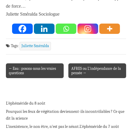
de force…
Juliette Sméralda Sociologue
Tags:
Juliette Sméralda
← Eau : posons-nous les vraies
AFRES ou L’indépendance de la
Post navigation
questions
pensée →
L’éphéméride du 8 août
Pourquoi les feux de végétation deviennent-ils incontrôlables ? Ce que
dit la science
L’inexistence, le non être, n’est pas le néant.
L’éphéméride du 7 août