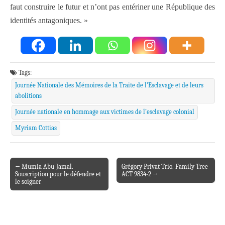
faut construire le futur et n’ont pas entériner une République des
identités antagoniques. »
Tags:
Journée Nationale des Mémoires de la Traite de l’Esclavage et de leurs
abolitions
Journée nationale en hommage aux victimes de l’esclavage colonial
Myriam Cottias
← Mumia Abu-Jamal.
Grégory Privat Trio. Family Tree
Post navigation
Souscription pour le défendre et
ACT 9834-2 →
le soigner