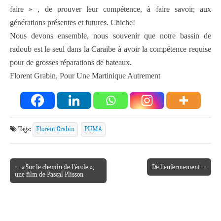
faire » , de prouver leur compétence, à faire savoir, aux
générations présentes et futures. Chiche!
Nous devons ensemble, nous souvenir que notre bassin de
radoub est le seul dans la Caraïbe à avoir la compétence requise
pour de grosses réparations de bateaux.
Florent Grabin, Pour Une Martinique Autrement
Tags:
Florent Grabin
PUMA
← « Sur le chemin de l’école »,
De l’enfermement →
Post navigation
une film de Pascal Plisson