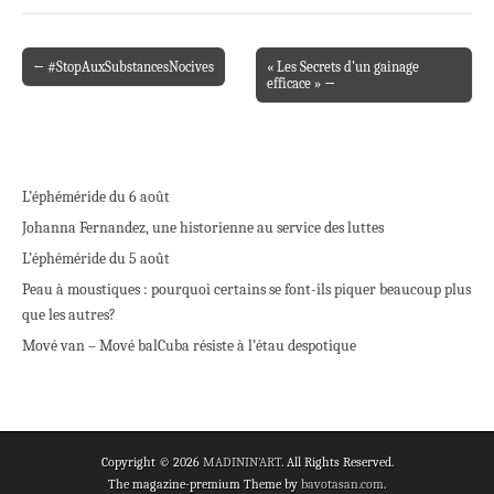
← #StopAuxSubstancesNocives
« Les Secrets d’un gainage
Post navigation
efficace » →
L’éphéméride du 6 août
Johanna Fernandez, une historienne au service des luttes
L’éphéméride du 5 août
Peau à moustiques : pourquoi certains se font-ils piquer beaucoup plus
que les autres?
Mové van – Mové bal
Cuba résiste à l’étau despotique
Copyright © 2026
MADININ'ART
. All Rights Reserved.
The magazine-premium Theme by
bavotasan.com
.