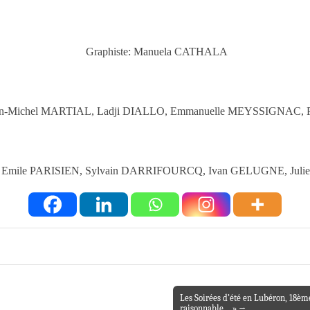
Graphiste: Manuela CATHALA
ean-Michel MARTIAL, Ladji DIALLO, Emmanuelle MEYSSIGNAC, 
 : Emile PARISIEN, Sylvain DARRIFOURCQ, Ivan GELUGNE, Jul
Les Soirées d’été en Lubéron, 18ème
raisonnable… » →