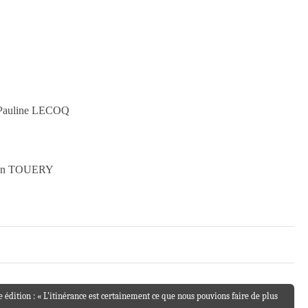
Pauline LECOQ
ien TOUERY
 édition : « L’itinérance est certainement ce que nous pouvions faire de plus