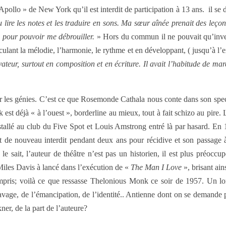
Apollo » de New York qu’il est interdit de participation à 13 ans. il s
 lire les notes et les traduire en sons. Ma sœur aînée prenait des leçon
z pour pouvoir me débrouiller.
» Hors du commun il ne pouvait qu’invent
ant la mélodie, l’harmonie, le rythme et en développant, ( jusqu’à l’exc
teur, surtout en composition et en écriture. Il avait l’habitude de mar
r les génies. C’est ce que Rosemonde Cathala nous conte dans son specta
st déjà « à l’ouest », borderline au mieux, tout à fait schizo au pire.
allé au club du Five Spot et Louis Amstrong entré là par hasard. En 
fut de nouveau interdit pendant deux ans pour récidive et son passage à
e sait, l’auteur de théâtre n’est pas un historien, il est plus préocc
iles Davis à lancé dans l’exécution de «
The Man I Love
», brisant ain
mpris; voilà ce que ressasse Thelonious Monk ce soir de 1957. Un l
clavage, de l’émancipation, de l’identité.. Antienne dont on se demande 
er, de la part de l’auteure?