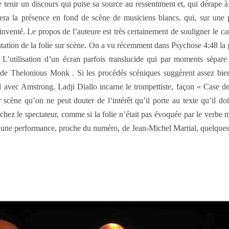
 tenir un discours qui puise sa source au ressentiment et, qui dérape
sera la présence en fond de scène de musiciens blancs, qui, sur une 
 inventé. Le propos de l’auteure est très certainement de souligner le 
résentation de la folie sur scène. On a vu récemment dans Psychose 4:48 l
s. L’utilisation d’un écran parfois translucide qui par moments sépar
 de Thelonious Monk . Si les procédés scéniques suggèrent assez bien le
el avec Amstrong. Ladji Diallo incarne le trompettiste, façon « Case de
r scène qu’on ne peut douter de l’intérêt qu’il porte au texte qu’il d
 chez le spectateur, comme si la folie n’était pas évoquée par le verb
e, une performance, proche du numéro, de Jean-Michel Martial, quelques t