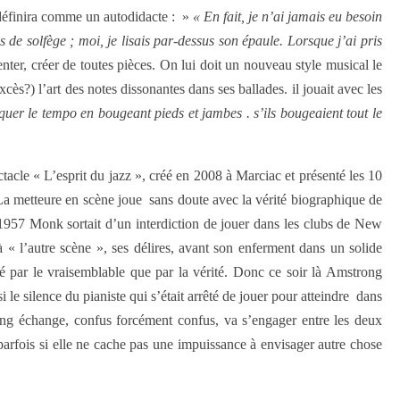
e définira comme un autodidacte : »
« En fait, je n’ai jamais eu besoin
s de solfège ; moi, je lisais par-dessus son épaule. Lorsque j’ai pris
er, créer de toutes pièces. On lui doit un nouveau style musical le
ès?) l’art des notes dissonantes dans ses ballades. il jouait avec les
quer le tempo en bougeant pieds et jambes . s’ils bougeaient tout le
cle « L’esprit du jazz », créé en 2008 à Marciac et présenté les 10
 La metteure en scène joue sans doute avec la vérité biographique de
1957 Monk sortait d’un interdiction de jouer dans les clubs de New
 « l’autre scène », ses délires, avant son enferment dans un solide
upé par le vraisemblable que par la vérité. Donc ce soir là Amstrong
si le silence du pianiste qui s’était arrêté de jouer pour atteindre dans
ong échange, confus forcément confus, va s’engager entre les deux
parfois si elle ne cache pas une impuissance à envisager autre chose