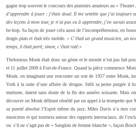
gagne trop souvent le concours des pianistes amateurs au « Theater 
d’apprendre à jouer : j’étais doué. Il me semble que j’ai toujours su
des leçons à mon tour, je n’ai pas eu à apprendre, j’en savais asse
be-bop. Sa façon de jouer créa aussi de l’incompréhension, en bouscul
doigts plats et était très mobile. «
C’était un grand musicien, un nova
temps, il était parti; sinon, c’était raté.
«
Thelonious Monk était donc un génie et le monde n’est pas fait pou
et 11 juillet 2009 à Fort-de-France. Quand la pièce commence Monk e
Monk. en imaginant une rencontre un soir de 1957 entre Monk, inst
York à la suite d’une affaire de drogue. Sitôt sa peine purgée il 
mutisme, datent sans doute de la fin des années soixante. Mais on l
découvre un Monk délirant obsédé par un appel à la trompette que M
sa pureté absolue l’Esprit même du jazz. Miles Davis n’a rien co
musiciens et qui tournera autour des rapports interraciaux, de l’es
ou s’il ne s’agit pas de « Sanglots de femme blanche », façon Bruckn