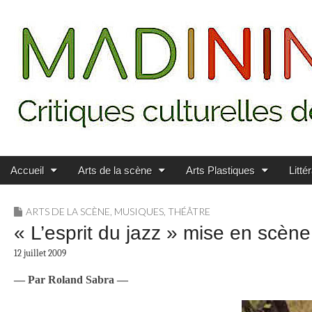
Main menu
Skip to content
MADININ'ART
Accueil
Arts de la scène
Arts Plastiques
Litté
ARTS DE LA SCÈNE
,
MUSIQUES
,
THÉÂTRE
« L’esprit du jazz » mise en s
12 juillet 2009
— Par Roland Sabra —