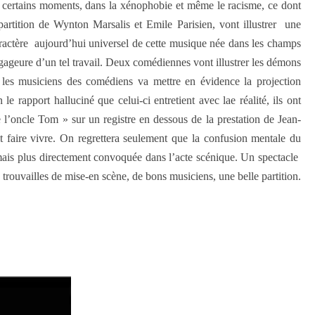
 à certains moments, dans la xénophobie et même le racisme, ce dont
partition de Wynton Marsalis et Emile Parisien, vont illustrer une
caractère aujourd’hui universel de cette musique née dans les champs
a gageure d’un tel travail. Deux comédiennes vont illustrer les démons
e les musiciens des comédiens va mettre en évidence la projection
 rapport halluciné que celui-ci entretient avec lae réalité, ils ont
 l’oncle Tom » sur un registre en dessous de la prestation de Jean-
oit faire vivre. On regrettera seulement que la confusion mentale du
e mais plus directement convoquée dans l’acte scénique. Un spectacle
rouvailles de mise-en scène, de bons musiciens, une belle partition.