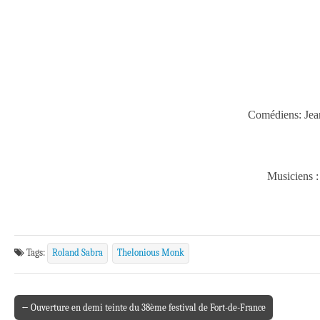
Comédiens: J
Musiciens
Tags:
Roland Sabra
Thelonious Monk
← Ouverture en demi teinte du 38ème festival de Fort-de-France
Post navigation