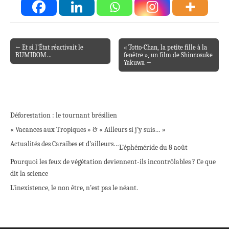
← Et si l’État réactivait le
« Totto-Chan, la petite fille à la
Post navigation
BUMIDOM…
fenêtre », un film de Shinnosuke
Yakuwa →
Déforestation : le tournant brésilien
« Vacances aux Tropiques » & « Ailleurs si j’y suis… »
Actualités des Caraïbes et d’ailleurs…
L’éphéméride du 8 août
Pourquoi les feux de végétation deviennent-ils incontrôlables ? Ce que
dit la science
L’inexistence, le non être, n’est pas le néant.