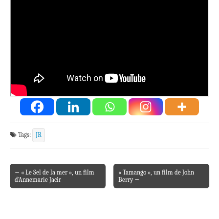
Tags:
JR
← « Le Sel de la mer », un film
« Tamango », un film de John
Post navigation
d’Annemarie Jacir
Berry →