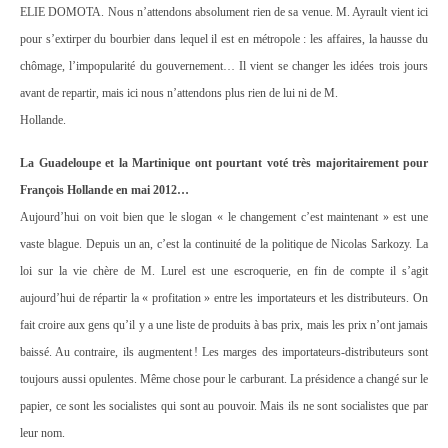
ELIE DOMOTA. Nous n’attendons absolument rien de sa venue. M. Ayrault vient ici
pour s’extirper du bourbier dans lequel il est en métropole : les affaires, la hausse du
chômage, l’impopularité du gouvernement… Il vient se changer les idées trois jours
avant de repartir, mais ici nous n’attendons plus rien de lui ni de M.
Hollande.
La Guadeloupe et la Martinique ont pourtant voté très majoritairement pour
François Hollande en mai 2012…
Aujourd’hui on voit bien que le slogan « le changement c’est maintenant » est une
vaste blague. Depuis un an, c’est la continuité de la politique de Nicolas Sarkozy. La
loi sur la vie chère de M. Lurel est une escroquerie, en fin de compte il s’agit
aujourd’hui de répartir la « profitation » entre les importateurs et les distributeurs. On
fait croire aux gens qu’il y a une liste de produits à bas prix, mais les prix n’ont jamais
baissé. Au contraire, ils augmentent ! Les marges des importateurs-distributeurs sont
toujours aussi opulentes. Même chose pour le carburant. La présidence a changé sur le
papier, ce sont les socialistes qui sont au pouvoir. Mais ils ne sont socialistes que par
leur nom.