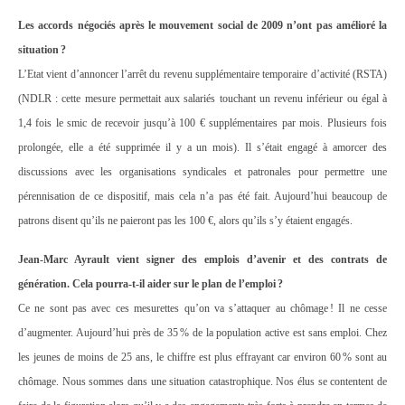
Les accords négociés après le mouvement social de 2009 n’ont pas amélioré la
situation ?
L’Etat vient d’annoncer l’arrêt du revenu supplémentaire temporaire d’activité (RSTA)
(NDLR : cette mesure permettait aux salariés touchant un revenu inférieur ou égal à
1,4 fois le smic de recevoir jusqu’à 100 € supplémentaires par mois. Plusieurs fois
prolongée, elle a été supprimée il y a un mois). Il s’était engagé à amorcer des
discussions avec les organisations syndicales et patronales pour permettre une
pérennisation de ce dispositif, mais cela n’a pas été fait. Aujourd’hui beaucoup de
patrons disent qu’ils ne paieront pas les 100 €, alors qu’ils s’y étaient engagés.
Jean-Marc Ayrault vient signer des emplois d’avenir et des contrats de
génération. Cela pourra-t-il aider sur le plan de l’emploi ?
Ce ne sont pas avec ces mesurettes qu’on va s’attaquer au chômage ! Il ne cesse
d’augmenter. Aujourd’hui près de 35 % de la population active est sans emploi. Chez
les jeunes de moins de 25 ans, le chiffre est plus effrayant car environ 60 % sont au
chômage. Nous sommes dans une situation catastrophique. Nos élus se contentent de