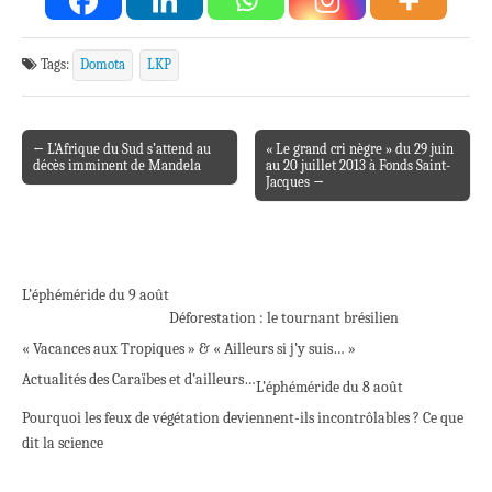
Tags:
Domota
LKP
← L’Afrique du Sud s’attend au
« Le grand cri nègre » du 29 juin
Post navigation
décès imminent de Mandela
au 20 juillet 2013 à Fonds Saint-
Jacques →
L’éphéméride du 9 août
Déforestation : le tournant brésilien
« Vacances aux Tropiques » & « Ailleurs si j’y suis… »
Actualités des Caraïbes et d’ailleurs…
L’éphéméride du 8 août
Pourquoi les feux de végétation deviennent-ils incontrôlables ? Ce que
dit la science