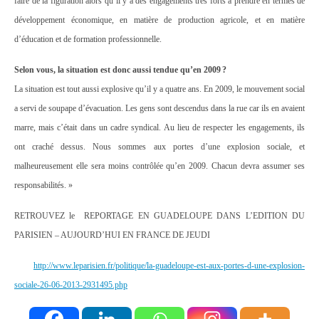
faire de la figuration alors qu’il y a des engagements très forts à prendre en termes de
développement économique, en matière de production agricole, et en matière
d’éducation et de formation professionnelle.
Selon vous, la situation est donc aussi tendue qu’en 2009 ?
La situation est tout aussi explosive qu’il y a quatre ans. En 2009, le mouvement social
a servi de soupape d’évacuation. Les gens sont descendus dans la rue car ils en avaient
marre, mais c’était dans un cadre syndical. Au lieu de respecter les engagements, ils
ont craché dessus. Nous sommes aux portes d’une explosion sociale, et
malheureusement elle sera moins contrôlée qu’en 2009. Chacun devra assumer ses
responsabilités. »
RETROUVEZ le REPORTAGE EN GUADELOUPE DANS L’EDITION DU
PARISIEN – AUJOURD’HUI EN FRANCE DE JEUDI
http://www.leparisien.fr/politique/la-guadeloupe-est-aux-portes-d-une-explosion-
sociale-26-06-2013-2931495.php