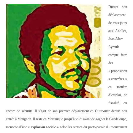
Durant son
déplacement
de trois jours
aux Antilles,
Jean-Marc
Ayrault
compte faire
des
« proposition
s concrètes »
en matière
d’emploi, de
fiscalité ou
encore de sécurité. Il s’agit de son premier déplacement en Outre-mer depuis son
entrée à Matignon. Il reste en Martinique jusqu’à jeudi avant de gagner la Guadeloupe,
menacée d’une «
explosion sociale
» selon les termes du porte-parole du mouvement