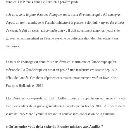
syndical LKP tenus dans Le Parisien à paraître jeudi.
«
Je suis venu là pour écouter, dialoguer mais aussi dire tout ce qui a été entrepris
depuis un an
« , a indiqué le Premier ministre à la presse. Selon lui, «
après dix années
de recul, le défi à relever est considérable
« . Il doit notamment annoncer jeudi si le
gouvernement maintient en l’état le système de défiscalisation dont bénéficient ces
territoires.
Le taux de chômage est deux fois plus élevé en Martinique et Guadeloupe qu’en
métropole. La Guadeloupe est aussi en proie à une insécurité croissante depuis le
début de l’année. Ces deux départements avaient massivement voté en faveur de
François Hollande en 2012.
Elie Domota, porte-parole du LKP (Collectif contre l’exploitation outrancière), a été
l’un des leaders de la grève générale en Guadeloupe en février 2009. A l’heure de la
visite de Jean-Marc Ayrault, il dresse un constat sans concession de la situation.
« Qu’attendez-vous de la visite du Premier ministre aux Antilles ?