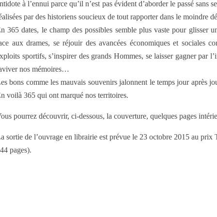
ntidote à l’ennui parce qu’il n’est pas évident d’aborder le passé sans
éalisées par des historiens soucieux de tout rapporter dans le moindre dét
n 365 dates, le champ des possibles semble plus vaste pour glisser un
ace aux drames, se réjouir des avancées économiques et sociales cons
xploits sportifs, s’inspirer des grands Hommes, se laisser gagner par l
aviver nos mémoires…
es bons comme les mauvais souvenirs jalonnent le temps jour après jour.
n voilà 365 qui ont marqué nos territoires.
ous pourrez découvrir, ci-dessous, la couverture, quelques pages intér
a sortie de l’ouvrage en librairie est prévue le 23 octobre 2015 au p
44 pages).