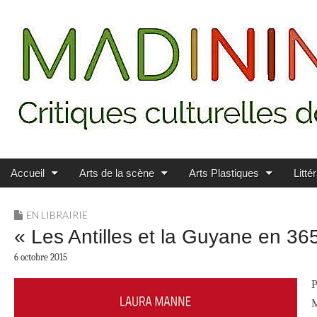
Main menu
Skip to content
MADININ'ART
Accueil
Arts de la scène
Arts Plastiques
Litté
EN LIBRAIRIE
« Les Antilles et la Guyane en 36
6 octobre 2015
P
M