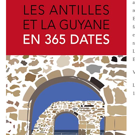
a
r
E
f
e
r
L
E
V
L
1