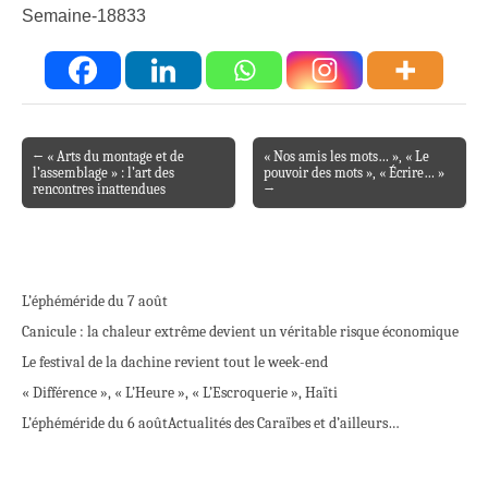
Semaine-18833
← « Arts du montage et de
« Nos amis les mots… », « Le
Post navigation
l’assemblage » : l’art des
pouvoir des mots », « Écrire… »
rencontres inattendues
→
L’éphéméride du 7 août
Canicule : la chaleur extrême devient un véritable risque économique
Le festival de la dachine revient tout le week-end
« Différence », « L’Heure », « L’Escroquerie », Haïti
L’éphéméride du 6 août
Actualités des Caraïbes et d’ailleurs…