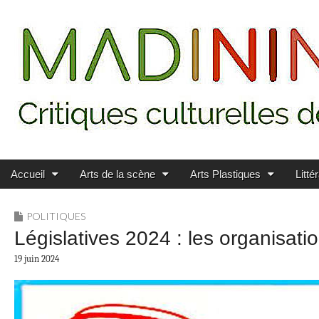
Main menu
Skip to content
MADININ'ART
Accueil
Arts de la scène
Arts Plastiques
Litté
POLITIQUES
Législatives 2024 : les organisati
19 juin 2024