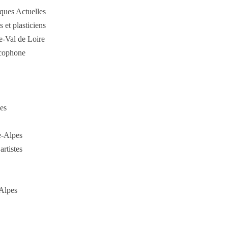
ques Actuelles
 et plasticiens
-Val de Loire
ncophone
les
e-Alpes
rtistes
Alpes