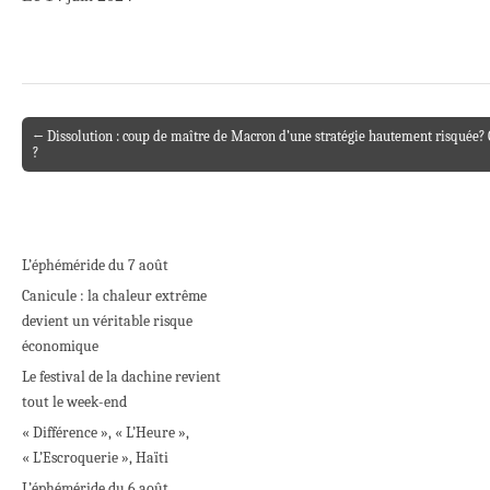
← Dissolution : coup de maître de Macron d’une stratégie hautement risquée? 
Post navigation
?
L’éphéméride du 7 août
Canicule : la chaleur extrême
devient un véritable risque
économique
Le festival de la dachine revient
tout le week-end
« Différence », « L’Heure »,
« L’Escroquerie », Haïti
L’éphéméride du 6 août