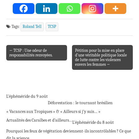
Tags:
Roland Tell
TCSP
← TCSP : Une odeur de
Pétition pour la mise en place
Post navigation
responsabilités renvoyées.
d’une véritable politique locale
de lutte contre les violences
envers les femmes →
L’éphéméride du 9 août
Déforestation : le tournant brésilien
« Vacances aux Tropiques » & « Ailleurs si j’y suis… »
Actualités des Caraïbes et d’ailleurs…
L’éphéméride du 8 août
Pourquoi les feux de végétation deviennent-ils incontrôlables ? Ce que
dit la science