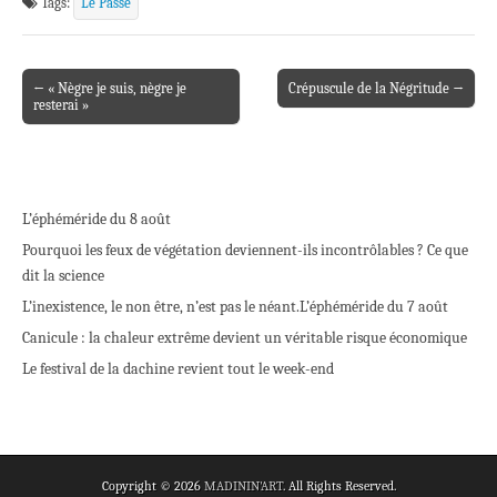
Tags:
Le Passé
← « Nègre je suis, nègre je
Crépuscule de la Négritude →
Post navigation
resterai »
L’éphéméride du 8 août
Pourquoi les feux de végétation deviennent-ils incontrôlables ? Ce que
dit la science
L’inexistence, le non être, n’est pas le néant.
L’éphéméride du 7 août
Canicule : la chaleur extrême devient un véritable risque économique
Le festival de la dachine revient tout le week-end
Copyright © 2026
MADININ'ART
. All Rights Reserved.