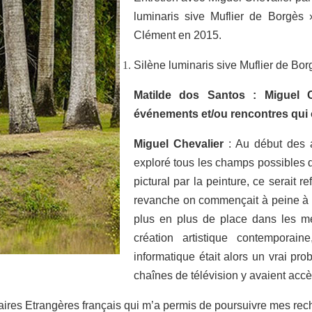
luminaris sive Muflier de Borgès 
Clément en 2015.
Silène luminaris sive Muflier de Bo
Matilde dos Santos : Miguel 
événements et/ou rencontres qui o
Miguel Chevalier
: Au début des 
exploré tous les champs possibles d
pictural par la peinture, ce serait 
revanche on commençait à peine à pa
plus en plus de place dans les méd
création artistique contemporain
informatique était alors un vrai pr
chaînes de télévision y avaient accè
aires Etrangères français qui m’a permis de poursuivre mes rech