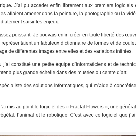
ique. J’ai pu accéder enfin librement aux premiers logiciels d
allaient amener dans la peinture, la photographie ou la vidéo. 
édiatement saisir les enjeux.
sez puissant. Je pouvais enfin créer en toute liberté des œuvres
 représentaient un fabuleux dictionnaire de formes et de couleur
e de différentes images entre elles et des variations infinies.
u j’ai constitué une petite équipe d’informaticiens et de techn
nter à plus grande échelle dans des musées ou centre d’art.
spécialiste des solutions Informatiques, qui m’aide à concréti
 j’ai mis au point le logiciel des « Fractal Flowers », une géné
végétal, l’animal et le robotique. C’est avec ce logiciel que j’