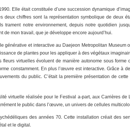
n 1990. Elle était constituée d’une succession dynamique d’i
eux chiffres sont la représentation symbolique de deux état
Ils trament notre environnement, depuis notre quotidien jusq
nt de mon travail, que je développe encore aujourd’hui.
elle générative et interactive au
Daejeon Metropolitan Museum of 
oissance de plantes pour les appliquer à des végétaux imaginair
es fleurs virtuelles évoluent de manière autonome sous forme de 
nsforme constamment. En plus l’œuvre est interactive. Grâce à d
ements du public. C’était la première présentation de cette 
alité virtuelle réalisée pour le Festival a-part, aux Carrières
rément le public dans l’œuvre, un univers de cellules multicolor
ychédéliques des années 70. Cette installation créait des se
al et le digital.