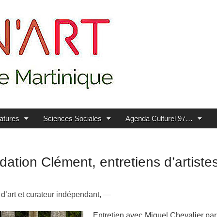
ratures
Sciences Sociales
Agenda Culturel 97…
dation Clément, entretiens d’artiste
 d’art et curateur indépendant, —
Entretien avec Miguel Chevalier par 