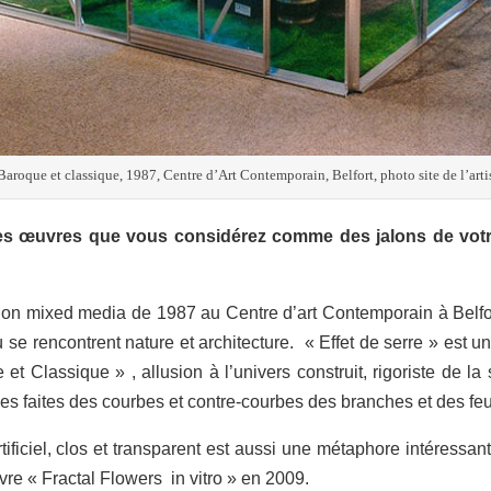
Baroque et classique, 1987, Centre d’Art Contemporain, Belfort, photo site de l’arti
les œuvres que vous considérez comme des jalons de votre
tion mixed media de 1987 au Centre d’art Contemporain à Belfor
 se rencontrent nature et architecture. « Effet de serre » est une
t Classique » , allusion à l’univers construit, rigoriste de la 
s faites des courbes et contre-courbes des branches et des feui
tificiel, clos et transparent est aussi une métaphore intéressan
re « Fractal Flowers in vitro » en 2009.