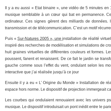
Il y a eu aussi « Etat binaire », une vidéo de 5 minutes e
musique semblable à un cœur qui bat en permanence. Ces d
ordinateur. Ces signes gèrent des milliards de données. 
transmission et de télécommunication. C’est un motif récurre
Puis «
Sur-Natures 2005 », une i
nstallation de réalité virtu
inspiré des recherches de modélisation et simulations de cr
huit graines virtuelles de différentes couleurs et formes. L
poussent, fanent et renaissent. De ce fait le jardin se tra
gauche comme sous l’effet du vent, ondulant selon les mouv
interactive que j’ai réalisée jusqu’à ce jour
Ensuite il y a eu « L’ Origine du Monde » Installation de ré
espace hors norme. Le dispositif de projection immergeait car
Les courbes qui ondulaient renouaient avec les univers ps
musique. Le dispositif introduisait un pont inédit entre le pariét