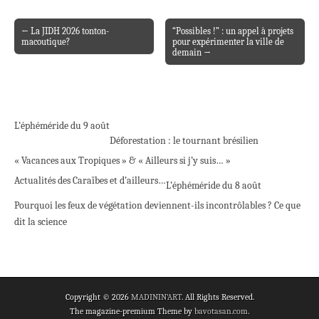
← La JIDH 2026 tonton-
“Possibles !” : un appel à projets
Post navigation
macoutique?
pour expérimenter la ville de
demain →
L’éphéméride du 9 août
Déforestation : le tournant brésilien
« Vacances aux Tropiques » & « Ailleurs si j’y suis… »
Actualités des Caraïbes et d’ailleurs…
L’éphéméride du 8 août
Pourquoi les feux de végétation deviennent-ils incontrôlables ? Ce que
dit la science
Copyright © 2026
MADININ'ART
. All Rights Reserved.
The magazine-premium Theme by
bavotasan.com
.