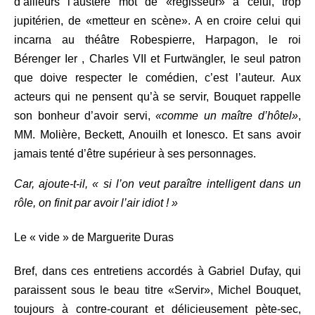
d’ailleurs l’austère mot de «régisseur» à celui, trop
jupitérien, de «metteur en scène». A en croire celui qui
incarna au théâtre Robespierre, Harpagon, le roi
Bérenger Ier , Charles VII et Furtwängler, le seul patron
que doive respecter le comédien, c’est l’auteur. Aux
acteurs qui ne pensent qu’à se servir, Bouquet rappelle
son bonheur d’avoir servi,
«comme un maître d’hôtel»
,
MM. Molière, Beckett, Anouilh et Ionesco. Et sans avoir
jamais tenté d’être supérieur à ses personnages.
Car, ajoute-t-il,
« si l’on veut paraître intelligent dans un
rôle, on finit par avoir l’air idiot ! »
Le « vide » de Marguerite Duras
Bref, dans ces entretiens accordés à Gabriel Dufay, qui
paraissent sous le beau titre «Servir», Michel Bouquet,
toujours à contre-courant et délicieusement pète-sec,