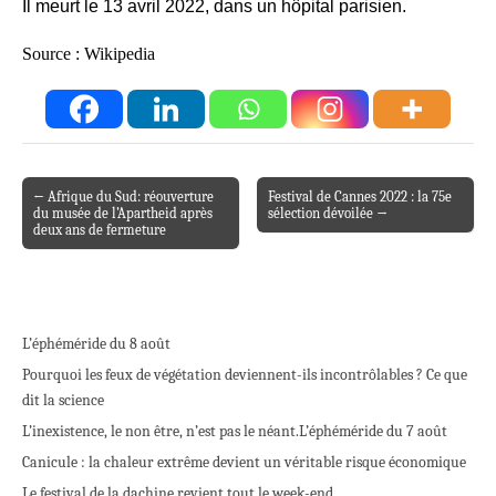
Il meurt le 13 avril 2022, dans un hôpital parisien.
Source : Wikipedia
← Afrique du Sud: réouverture
Festival de Cannes 2022 : la 75e
Post navigation
du musée de l’Apartheid après
sélection dévoilée →
deux ans de fermeture
L’éphéméride du 8 août
Pourquoi les feux de végétation deviennent-ils incontrôlables ? Ce que
dit la science
L’inexistence, le non être, n’est pas le néant.
L’éphéméride du 7 août
Canicule : la chaleur extrême devient un véritable risque économique
Le festival de la dachine revient tout le week-end