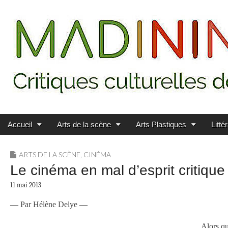
Main menu
Skip to content
MADININ'ART
Accueil
Arts de la scène
Arts Plastiques
Litté
ARTS DE LA SCÈNE
,
CINÉMA
Le cinéma en mal d’esprit critique
11 mai 2013
— Par Hélène Delye —
Alors qu