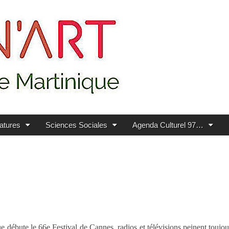
ratures
Sciences Sociales
Agenda Culturel 97…
e débute le 66e Festival de Cannes, radios et télévisions peinent toujou