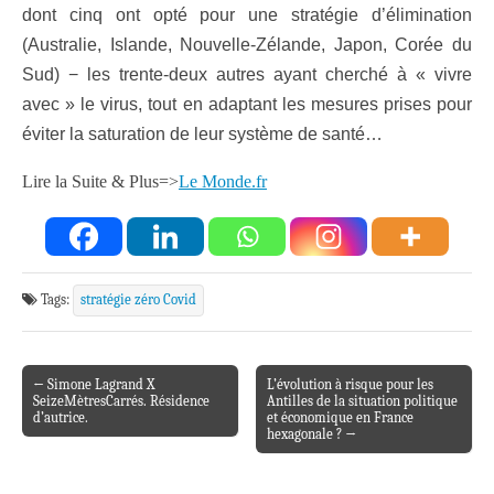
dont cinq ont opté pour une stratégie d’élimination
(Australie, Islande, Nouvelle-Zélande, Japon, Corée du
Sud) − les trente-deux autres ayant cherché à « vivre
avec » le virus, tout en adaptant les mesures prises pour
éviter la saturation de leur système de santé…
Lire la Suite & Plus=>
Le Monde.fr
Tags:
stratégie zéro Covid
← Simone Lagrand X
L’évolution à risque pour les
Post navigation
SeizeMètresCarrés. Résidence
Antilles de la situation politique
d’autrice.
et économique en France
hexagonale ? →