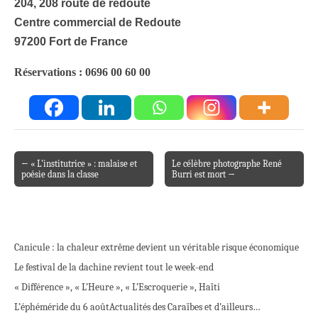
204, 208 route de redoute
Centre commercial de Redoute
97200 Fort de France
Réservations : 0696 00 60 00
← « L’institutrice » : malaise et
Le célèbre photographe René
Post navigation
poésie dans la classe
Burri est mort →
Canicule : la chaleur extrême devient un véritable risque économique
Le festival de la dachine revient tout le week-end
« Différence », « L’Heure », « L’Escroquerie », Haïti
L’éphéméride du 6 août
Actualités des Caraïbes et d’ailleurs…