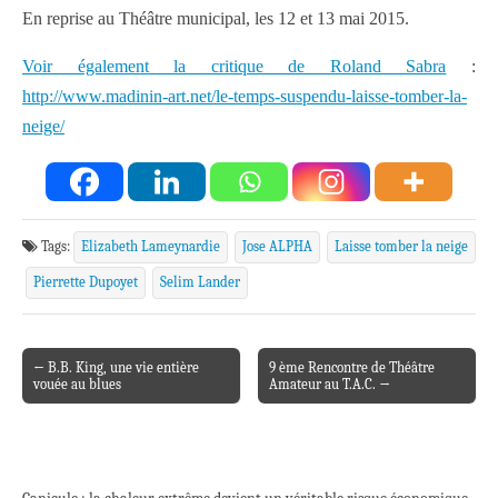
En reprise au Théâtre municipal, les 12 et 13 mai 2015.
Voir également la critique de Roland Sabra
:
http://www.madinin-art.net/le-temps-suspendu-laisse-tomber-la-
neige/
Tags:
Elizabeth Lameynardie
Jose ALPHA
Laisse tomber la neige
Pierrette Dupoyet
Selim Lander
← B.B. King, une vie entière
9 ème Rencontre de Théâtre
Post navigation
vouée au blues
Amateur au T.A.C. →